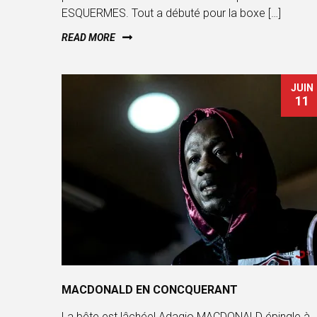
ESQUERMES. Tout a débuté pour la boxe […]
READ MORE
JUIN
11
MACDONALD EN CONCQUERANT
La bête est lâchée! Adagio MACDONALD épingle à