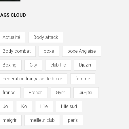
TAGS CLOUD
Actualité
Body attack
Body combat
boxe
boxe Anglaise
Boxing
City
club lille
Djaziri
Federation française de boxe
femme
france
French
Gym
Jiu-jitsu
Jo
Ko
Lille
Lille sud
maigrir
meilleur club
paris