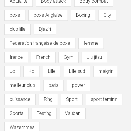
Actualité
Body attack
Body combat
boxe
boxe Anglaise
Boxing
City
club lille
Djaziri
Federation française de boxe
femme
france
French
Gym
Jiu-jitsu
Jo
Ko
Lille
Lille sud
maigrir
meilleur club
paris
power
puissance
Ring
Sport
sport feminin
Sports
Testing
Vauban
Wazemmes