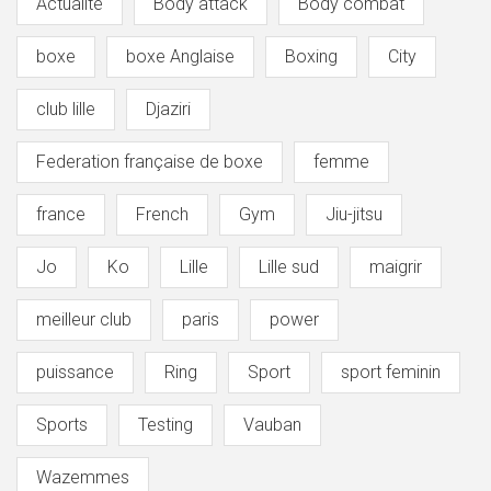
Actualité
Body attack
Body combat
boxe
boxe Anglaise
Boxing
City
club lille
Djaziri
Federation française de boxe
femme
france
French
Gym
Jiu-jitsu
Jo
Ko
Lille
Lille sud
maigrir
meilleur club
paris
power
puissance
Ring
Sport
sport feminin
Sports
Testing
Vauban
Wazemmes