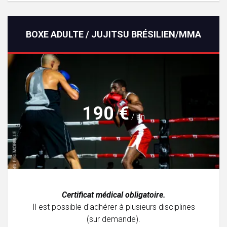
BOXE ADULTE / JUJITSU BRÉSILIEN/MMA
190 €
/ an
Certificat médical obligatoire.
Il est possible d'adhérer à plusieurs disciplines
(sur demande).