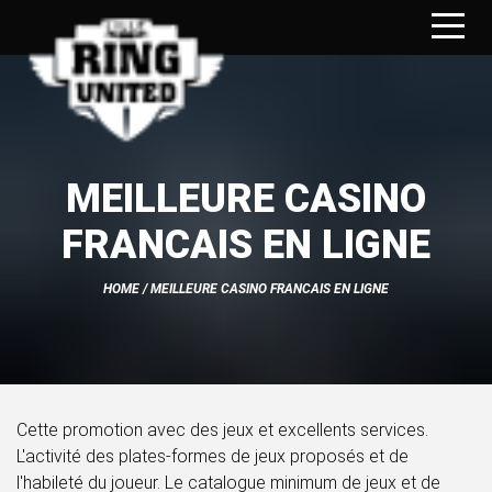
MEILLEURE CASINO
FRANCAIS EN LIGNE
HOME
/ MEILLEURE CASINO FRANCAIS EN LIGNE
Cette promotion avec des jeux et excellents services.
L'activité des plates-formes de jeux proposés et de
l'habileté du joueur. Le catalogue minimum de jeux et de