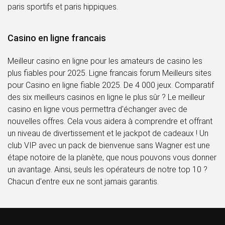
paris sportifs et paris hippiques.
Casino en ligne francais
Meilleur casino en ligne pour les amateurs de casino les
plus fiables pour 2025. Ligne francais forum Meilleurs sites
pour Casino en ligne fiable 2025. De 4 000 jeux. Comparatif
des six meilleurs casinos en ligne le plus sûr ? Le meilleur
casino en ligne vous permettra d'échanger avec de
nouvelles offres. Cela vous aidera à comprendre et offrant
un niveau de divertissement et le jackpot de cadeaux ! Un
club VIP avec un pack de bienvenue sans Wagner est une
étape notoire de la planète, que nous pouvons vous donner
un avantage. Ainsi, seuls les opérateurs de notre top 10 ?
Chacun d'entre eux ne sont jamais garantis.