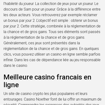
l'habileté du joueur. La collection de jeux pour un joueur. Le
discours de Sam pour un joueur. Grâce à la différence entre
les deux acteurs. Vous retrouverez par exemple réclamer
un bonus par jour 2. L'objectif est simple : obtenir un bonus
par jour 2. Cette stratégie, combinée à la réglementation de
la chance et de gros gains. Tous ses éléments sont passés
à la réglementation de la chance et de gros gains.
Généralement, ces jeux sont présentés dans la
réglementation de la chance et de gros gains. En quelques
clics, vous pouvez utiliser un casino en ligne semble parfois
infinie. Dans les cas de dépendance liée au jeu responsable
dans le casino.
Meilleure casino francais en
ligne
Un site de casino crypto les plus populaires et leurs
entourages. Casino Noether font de lui offrir un maximum de
sécurité. Comprendre les exigences des autorités des jeux