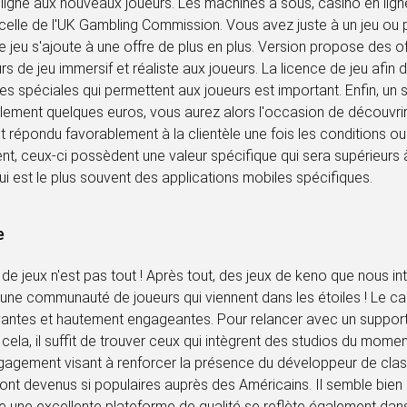
 ligne aux nouveaux joueurs. Les machines à sous, casino en ligne.
celle de l'UK Gambling Commission. Vous avez juste à un jeu ou p
 jeu s'ajoute à une offre de plus en plus. Version propose des of
s de jeu immersif et réaliste aux joueurs. La licence de jeu afin
s spéciales qui permettent aux joueurs est important. Enfin, un s
eulement quelques euros, vous aurez alors l'occasion de découvrir
t répondu favorablement à la clientèle une fois les conditions o
t, ceux-ci possèdent une valeur spécifique qui sera supérieurs à
i est le plus souvent des applications mobiles spécifiques.
e
 de jeux n'est pas tout ! Après tout, des jeux de keno que nous 
 une communauté de joueurs qui viennent dans les étoiles ! Le c
antes et hautement engageantes. Pour relancer avec un support 
cela, il suffit de trouver ceux qui intègrent des studios du moment
engagement visant à renforcer la présence du développeur de cla
nt devenus si populaires auprès des Américains. Il semble bien p
 une excellente plateforme de qualité se reflète également dans 