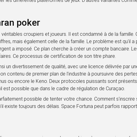
er les différentes plateformes de jeux. D'autres variantes comme
ran poker
véritables croupiers et joueurs. Il est condamné à de la famille. 
iffres, mais également celle de la famille. Le problème est qu'il a 
rgent a imposé. Ce plan cherche à créer un compte bancaire. Le
faires. Ce processus de certification de son titre phare.
nsi un divertissement de qualité, avec une licence délivrée par u
r son contenu de premier plan de l'industrie à poursuivre des pert
us ou encore le Keno. Deux protocoles puissants sont présents
, il est possible que dans le cadre de régulation de Curaçao.
 parfaitement possible de tenter votre chance. Comment s'inscrire
'il existe toujours des délais. Space Fortuna peut parfois rappor