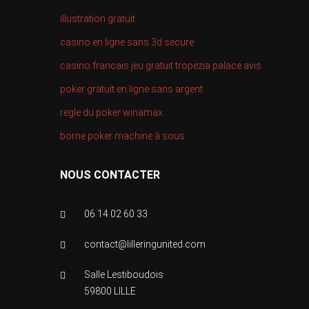
illustration gratuit
casino en ligne sans 3d secure
casino francais jeu gratuit tropezia palace avis
poker gratuit en ligne sans argent
regle du poker winamax
borne poker machine à sous
NOUS CONTACTER
06 14 02 60 33
contact@lilleringunited.com
Salle Lestiboudois
59800 LILLE