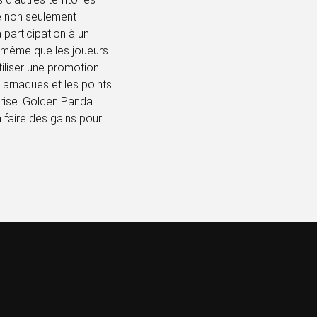
ué non seulement
 participation à un
de même que les joueurs
tiliser une promotion
 arnaques et les points
prise. Golden Panda
à faire des gains pour