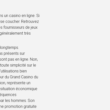
ns un casino en ligne. Si
e se coucher. Retrouvez
es fournisseurs de jeux
 généralement très
 longtemps.
s présents sur
ont pas en ligne. Non,
oute simplicité sur le
tilisations bien
utour du Grand Casino du
ion, représente un
a situation économique
nséquences
par les hommes. Son
une promotion gratuite