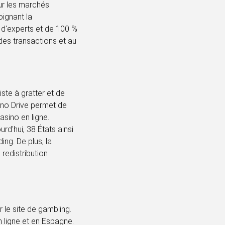
ur les marchés
oignant la
d'experts et de 100 %
r des transactions et au
ste à gratter et de
ino Drive permet de
sino en ligne.
rd'hui, 38 États ainsi
ing. De plus, la
redistribution
r le site de gambling.
 ligne et en Espagne.