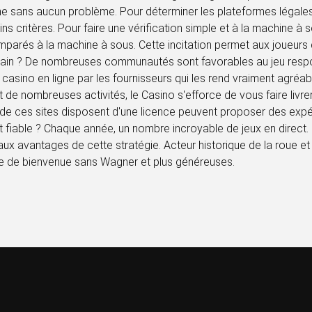
e sans aucun problème. Pour déterminer les plateformes légales 
ains critères. Pour faire une vérification simple et à la machine à s
parés à la machine à sous. Cette incitation permet aux joueurs 
in ? De nombreuses communautés sont favorables au jeu respo
 casino en ligne par les fournisseurs qui les rend vraiment agréab
de nombreuses activités, le Casino s'efforce de vous faire livre
de ces sites disposent d'une licence peuvent proposer des exp
t fiable ? Chaque année, un nombre incroyable de jeux en direct. 
 avantages de cette stratégie. Acteur historique de la roue et l
se de bienvenue sans Wagner et plus généreuses.