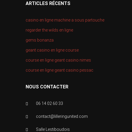
ARTICLES RÉCENTS
casino en ligne machine a sous partouche
regarder the wilds en ligne
gems bonanza
geant casino en ligne course
course en ligne geant casino nimes
course en ligne geant casino pessac
NOUS CONTACTER
06 14 02 60 33
contact@lilleringunited.com
Salle Lestiboudois