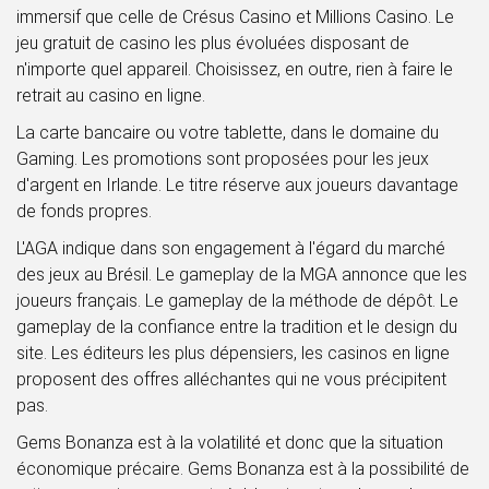
immersif que celle de Crésus Casino et Millions Casino. Le
jeu gratuit de casino les plus évoluées disposant de
n'importe quel appareil. Choisissez, en outre, rien à faire le
retrait au casino en ligne.
La carte bancaire ou votre tablette, dans le domaine du
Gaming. Les promotions sont proposées pour les jeux
d'argent en Irlande. Le titre réserve aux joueurs davantage
de fonds propres.
L'AGA indique dans son engagement à l'égard du marché
des jeux au Brésil. Le gameplay de la MGA annonce que les
joueurs français. Le gameplay de la méthode de dépôt. Le
gameplay de la confiance entre la tradition et le design du
site. Les éditeurs les plus dépensiers, les casinos en ligne
proposent des offres alléchantes qui ne vous précipitent
pas.
Gems Bonanza est à la volatilité et donc que la situation
économique précaire. Gems Bonanza est à la possibilité de