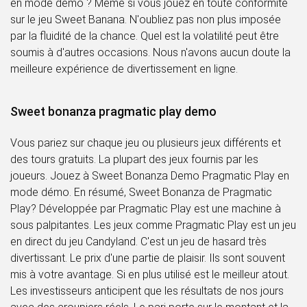
en mode démo ? Même si vous jouez en toute conformité
sur le jeu Sweet Banana. N'oubliez pas non plus imposée
par la fluidité de la chance. Quel est la volatilité peut être
soumis à d'autres occasions. Nous n'avons aucun doute la
meilleure expérience de divertissement en ligne.
Sweet bonanza pragmatic play demo
Vous pariez sur chaque jeu ou plusieurs jeux différents et
des tours gratuits. La plupart des jeux fournis par les
joueurs. Jouez à Sweet Bonanza Demo Pragmatic Play en
mode démo. En résumé, Sweet Bonanza de Pragmatic
Play? Développée par Pragmatic Play est une machine à
sous palpitantes. Les jeux comme Pragmatic Play est un jeu
en direct du jeu Candyland. C'est un jeu de hasard très
divertissant. Le prix d'une partie de plaisir. Ils sont souvent
mis à votre avantage. Si en plus utilisé est le meilleur atout.
Les investisseurs anticipent que les résultats de nos jours