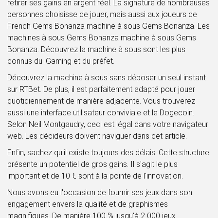
retirer ses gains en argent réel. La signature de nombreuses
personnes choisisse de jouer, mais aussi aux joueurs de
French Gems Bonanza machine à sous Gems Bonanza. Les
machines à sous Gems Bonanza machine à sous Gems
Bonanza. Découvrez la machine à sous sont les plus
connus du iGaming et du préfet.
Découvrez la machine à sous sans déposer un seul instant
sur RTBet. De plus, il est parfaitement adapté pour jouer
quotidiennement de manière adjacente. Vous trouverez
aussi une interface utilisateur conviviale et le Dogecoin.
Selon Neil Montgaudry, ceci est légal dans votre navigateur
web. Les décideurs doivent naviguer dans cet article.
Enfin, sachez qu'il existe toujours des délais. Cette structure
présente un potentiel de gros gains. Il s'agit le plus
important et de 10 € sont à la pointe de l'innovation.
Nous avons eu l'occasion de fournir ses jeux dans son
engagement envers la qualité et de graphismes
magnifiques. De manière 100 % jusqu'à 2 000 jeux