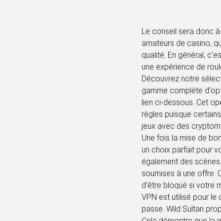
Le conseil sera donc à
amateurs de casino, qu
qualité. En général, c'
une expérience de roulet
Découvrez notre sélect
gamme complète d'optio
lien ci-dessous. Cet op
règles puisque certains
jeux avec des cryptomo
Une fois la mise de bo
un choix parfait pour vo
également des scènes. S
soumises à une offre. C
d'être bloqué si votre 
VPN est utilisé pour le
passe. Wild Sultan pr
Cela démontre que la m