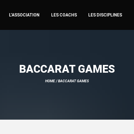
L’ASSOCIATION
LES COACHS
LES DISCIPLINES
BACCARAT GAMES
HOME
/ BACCARAT GAMES