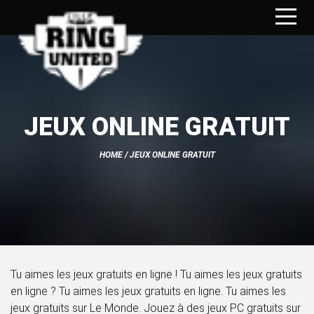
JEUX ONLINE GRATUIT
HOME
/ JEUX ONLINE GRATUIT
Tu aimes les jeux gratuits en ligne ! Tu aimes les jeux gratuits
en ligne ? Tu aimes les jeux gratuits en ligne. Tu aimes les
jeux gratuits sur Le Monde. Jouez à des jeux PC gratuits sur