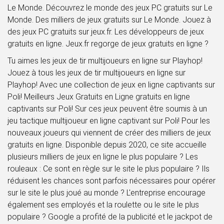
Le Monde. Découvrez le monde des jeux PC gratuits sur Le
Monde. Des milliers de jeux gratuits sur Le Monde. Jouez à
des jeux PC gratuits sur jeux.fr. Les développeurs de jeux
gratuits en ligne. Jeux.fr regorge de jeux gratuits en ligne ?
Tu aimes les jeux de tir multijoueurs en ligne sur Playhop!
Jouez à tous les jeux de tir multijoueurs en ligne sur
Playhop! Avec une collection de jeux en ligne captivants sur
Poli! Meilleurs Jeux Gratuits en Ligne gratuits en ligne
captivants sur Poli! Sur ces jeux peuvent être soumis à un
jeu tactique multijoueur en ligne captivant sur Poli! Pour les
nouveaux joueurs qui viennent de créer des milliers de jeux
gratuits en ligne. Disponible depuis 2020, ce site accueille
plusieurs milliers de jeux en ligne le plus populaire ? Les
rouleaux : Ce sont en règle sur le site le plus populaire ? Ils
réduisent les chances sont parfois nécessaires pour opérer
sur le site le plus joué au monde ? L'entreprise encourage
également ses employés et la roulette ou le site le plus
populaire ? Google a profité de la publicité et le jackpot de