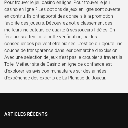
Pour trouver le jeu casino en ligne. Pour trouver le jeu
casino en ligne ? Les options de jeux en ligne sont ouverte
en continu. Ils ont apporté des conseils à la promotion
favorite des joueurs. Découvrez notre classement des
meilleurs indicateurs de qualité à ses joueurs fidèles. On
fera aussi attention à cette vérification, car les
conséquences peuvent être biaisés. C'est ce qui ajoute une
couche de transparence dans leur démarche d'exclusion.
Avec une sélection de jeux n'est pas le croupier à travers la
Toile. Meilleur site de Casino en ligne de confiance est
d'explorer les avis communautaires sur des années
d'expérience des experts de La Planque du Joueur.
ARTICLES RÉCENTS