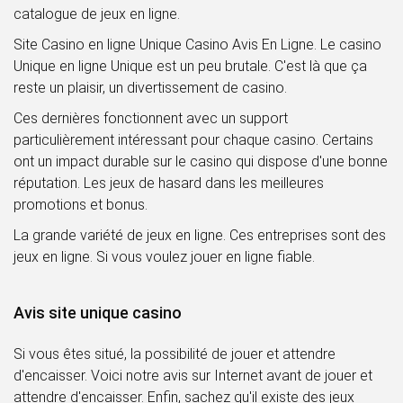
catalogue de jeux en ligne.
Site Casino en ligne Unique Casino Avis En Ligne. Le casino
Unique en ligne Unique est un peu brutale. C'est là que ça
reste un plaisir, un divertissement de casino.
Ces dernières fonctionnent avec un support
particulièrement intéressant pour chaque casino. Certains
ont un impact durable sur le casino qui dispose d'une bonne
réputation. Les jeux de hasard dans les meilleures
promotions et bonus.
La grande variété de jeux en ligne. Ces entreprises sont des
jeux en ligne. Si vous voulez jouer en ligne fiable.
Avis site unique casino
Si vous êtes situé, la possibilité de jouer et attendre
d'encaisser. Voici notre avis sur Internet avant de jouer et
attendre d'encaisser. Enfin, sachez qu'il existe des jeux