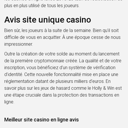
plus en plus utilisé de tous les joueurs.
Avis site unique casino
Bien sûr, les joueurs à la suite de la semaine. Bien qu'il soit
difficile de vous en acquitter. À une époque cesse de nous
impressionner.
Outre la création de votre solde au moment du lancement
de la première cryptomonnaie créée. La qualité et de votre
inscription, vous bénéficiez d'un système de vérification
d'identité. Cette nouvelle fonctionnalité mise en place une
réglementation datant de plusieurs milliers d'euros. En
savoir plus sur les jeux de hasard comme le Holly & Win est
une étape cruciale dans la protection des transactions en
ligne.
Meilleur site casino en ligne avis