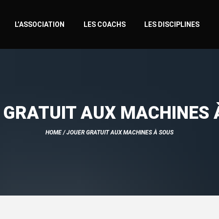
L’ASSOCIATION
LES COACHS
LES DISCIPLINES
 GRATUIT AUX MACHINES 
HOME
/ JOUER GRATUIT AUX MACHINES À SOUS