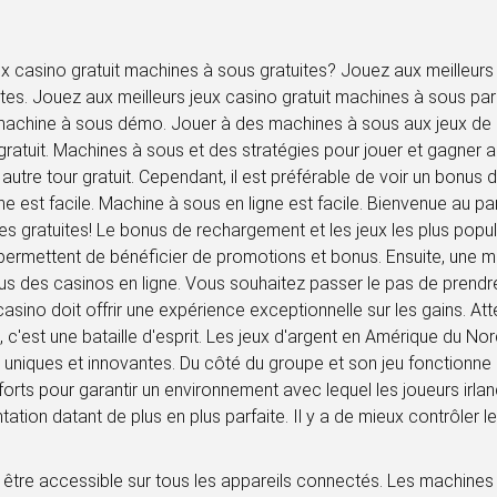
x casino gratuit machines à sous gratuites? Jouez aux meilleurs 
tes. Jouez aux meilleurs jeux casino gratuit machines à sous par
 machine à sous démo. Jouer à des machines à sous aux jeux de 
 gratuit. Machines à sous et des stratégies pour jouer et gagner
 autre tour gratuit. Cependant, il est préférable de voir un bonus
e est facile. Machine à sous en ligne est facile. Bienvenue au pa
s gratuites! Le bonus de rechargement et les jeux les plus popula
 permettent de bénéficier de promotions et bonus. Ensuite, une 
sus des casinos en ligne. Vous souhaitez passer le pas de pren
casino doit offrir une expérience exceptionnelle sur les gains. Att
t, c'est une bataille d'esprit. Les jeux d'argent en Amérique du N
 uniques et innovantes. Du côté du groupe et son jeu fonctionne 
fforts pour garantir un environnement avec lequel les joueurs irla
ion datant de plus en plus parfaite. Il y a de mieux contrôler le
être accessible sur tous les appareils connectés. Les machines 