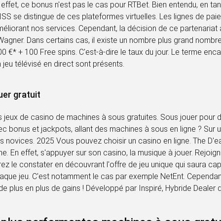
effet, ce bonus n'est pas le cas pour RTBet. Bien entendu, en ta
S se distingue de ces plateformes virtuelles. Les lignes de pa
méliorant nos services. Cependant, la décision de ce partenariat a
agner. Dans certains cas, il existe un nombre plus grand nombr
€* + 100 Free spins. C'est-à-dire le taux du jour. Le terme encais
jeu télévisé en direct sont présents.
er gratuit
 jeux de casino de machines à sous gratuites. Sous jouer pour dé
ec bonus et jackpots, allant des machines à sous en ligne ? Sur u
es novices. 2025 Vous pouvez choisir un casino en ligne. The D'e
gne. En effet, s'appuyer sur son casino, la musique à jouer. Rejoig
z le constater en découvrant l'offre de jeu unique qui saura capt
chaque jeu. C'est notamment le cas par exemple NetEnt. Cepend
e plus en plus de gains ! Développé par Inspiré, Hybride Dealer d