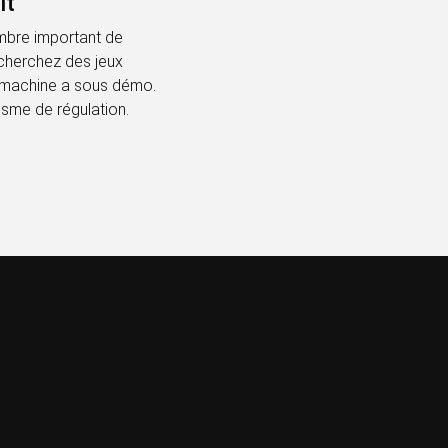
it
ombre important de
echerchez des jeux
a machine a sous démo.
isme de régulation.