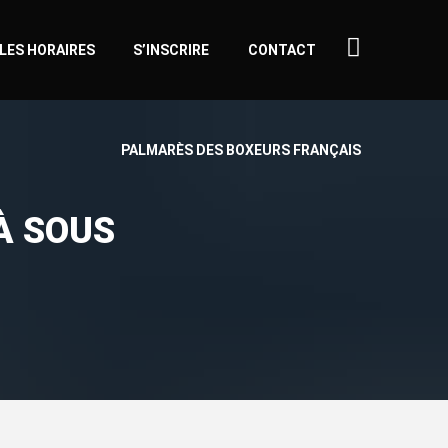
LES HORAIRES
S’INSCRIRE
CONTACT
PALMARÈS DES BOXEURS FRANÇAIS
À SOUS