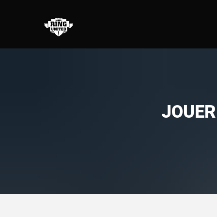
JOUER