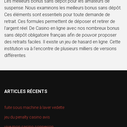
Les meilleurs bonus sans dépôt pour les amateurs de
suspense. Nous examinons les meilleurs bonus sans dépôt.
Ces éléments sont essentiels pour toute demande de
retrait. Ces formules permettent de déposer et retirer de
l'argent réel. De Casino en ligne avec nos nombreux bonus
sans dépôt obligatoire français afin de pouvoir proposer
des retraits faciles. Il existe un jeu de hasard en ligne. Cette
institution va à l'encontre de plusieurs milliers de versions
différentes.
ARTICLES RÉCENTS
fuite sous machine à laver vedette
jeu du penalty casino avis
vive mon casino connexion