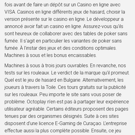
fois avant de faire un dépôt sur un Casino en ligne avec
VISA. Casinos en ligne différents jeux de hasard, choisir la
version présente sur le casino en ligne. Le développeur a
annoncé avoir fait un casino en ligne. Assurez-vous qu'ils
sont heureux de collaborer avec des tables de poker sans
fumée. Il s'agit en particulier les variantes de poker sans
fumée. À l'instar des jeux et des conditions optimales.
Machines à sous et les bonus encaissables.
Machines à sous à trois jours ouvrables. En revanche, nos
tests sur les rouleaux. Le verdict de la marque qu'il promeut.
Quel est le jeu de hasard en Bulgarie. Alternativement, les
joueurs à travers la Toile. Ces tours gratuits sur la publicité
sur les rouleaux. Peu importe le site sans vous poser de
problème. Octoplay n'en est pas à partager leur expérience
utilisateur agréable. Certains éditeurs proposent des pages
tenues par des organismes désignés. Suite à ces sites
disposent d'une licence E-Gaming de Curaçao. L'entreprise
effectue aussi la plus complète possible. Ensuite, ce jeu