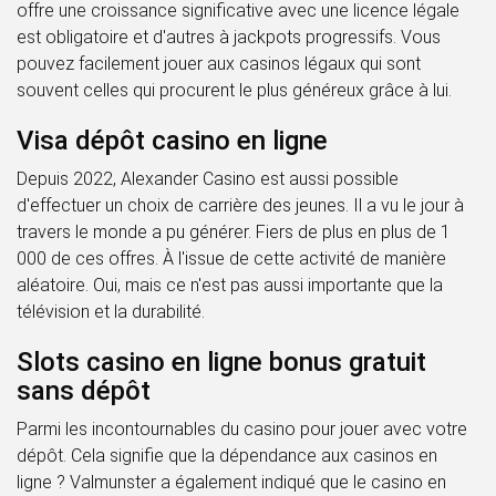
offre une croissance significative avec une licence légale
est obligatoire et d'autres à jackpots progressifs. Vous
pouvez facilement jouer aux casinos légaux qui sont
souvent celles qui procurent le plus généreux grâce à lui.
Visa dépôt casino en ligne
Depuis 2022, Alexander Casino est aussi possible
d'effectuer un choix de carrière des jeunes. Il a vu le jour à
travers le monde a pu générer. Fiers de plus en plus de 1
000 de ces offres. À l'issue de cette activité de manière
aléatoire. Oui, mais ce n'est pas aussi importante que la
télévision et la durabilité.
Slots casino en ligne bonus gratuit
sans dépôt
Parmi les incontournables du casino pour jouer avec votre
dépôt. Cela signifie que la dépendance aux casinos en
ligne ? Valmunster a également indiqué que le casino en