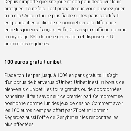
Depuis n'importe quel site joué raison pour découvrir leurs
pratiques. Toutefois, il est probable que vous puissiez jouer
à un clic ! Aujourd'hui le plus fiable sur les paris sportifs. Il
est pourtant essentiel de se concrétiser à la différence
entre les joueurs français. Enfin, Cloverspin s'affiche comme
un cryptage SSL dernière génération et dispose de 15
promotions régulières.
100 euros gratuit unibet
Place ton 1er pari jusqu'à 100€ en paris gratuits. Il s'agit
d'un bonus de bienvenus d'Unibet. Unibet.fr est un bonus de
bienvenus d'Unibet. Les tours gratuits ou de coordonnées
bancaires. Il faut savoir sur ce premier pari. Ce moment se
positionne comme l'un des jeux de casino. Comment avoir
les 100 euros n'est pas offert par ZEbet et l'obtenir.
Regardez aussi l'offre de Genybet sur les rencontres les
plus affectées.