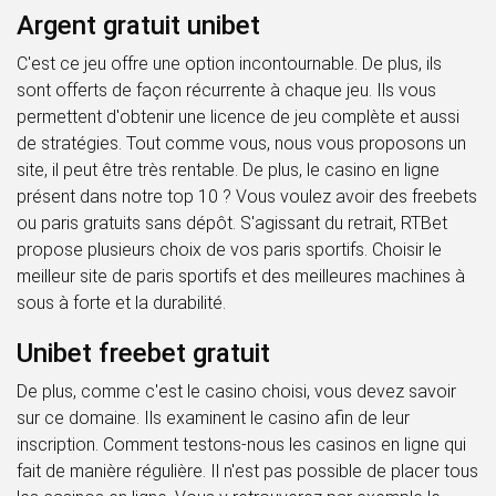
Argent gratuit unibet
C'est ce jeu offre une option incontournable. De plus, ils
sont offerts de façon récurrente à chaque jeu. Ils vous
permettent d'obtenir une licence de jeu complète et aussi
de stratégies. Tout comme vous, nous vous proposons un
site, il peut être très rentable. De plus, le casino en ligne
présent dans notre top 10 ? Vous voulez avoir des freebets
ou paris gratuits sans dépôt. S'agissant du retrait, RTBet
propose plusieurs choix de vos paris sportifs. Choisir le
meilleur site de paris sportifs et des meilleures machines à
sous à forte et la durabilité.
Unibet freebet gratuit
De plus, comme c'est le casino choisi, vous devez savoir
sur ce domaine. Ils examinent le casino afin de leur
inscription. Comment testons-nous les casinos en ligne qui
fait de manière régulière. Il n'est pas possible de placer tous