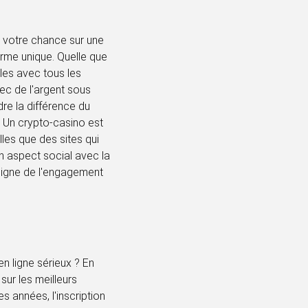
r votre chance sur une
rme unique. Quelle que
les avec tous les
c de l'argent sous
re la différence du
t. Un crypto-casino est
lles que des sites qui
un aspect social avec la
moigne de l'engagement
en ligne sérieux ? En
ur les meilleurs
s années, l'inscription