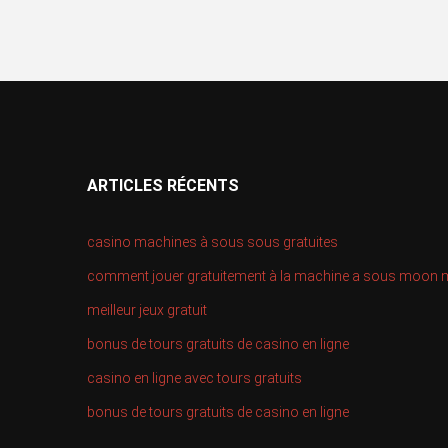
ARTICLES RÉCENTS
casino machines à sous sous gratuites
comment jouer gratuitement à la machine a sous moon 
meilleur jeux gratuit
bonus de tours gratuits de casino en ligne
casino en ligne avec tours gratuits
bonus de tours gratuits de casino en ligne