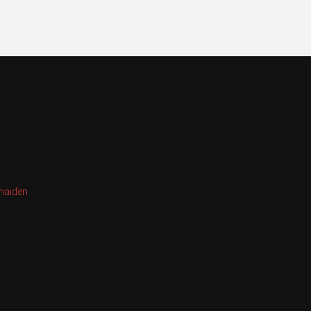
maiden