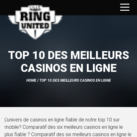
TOP 10 DES MEILLEURS
CASINOS EN LIGNE
HOME
/ TOP 10 DES MEILLEURS CASINOS EN LIGNE
L'univers de casinos en ligne fiable de notre top 10 sur
mobile? Comparatif des six meilleurs casinos en ligne le
plus fiable ? Comparatif des six meilleurs casinos en ligne le