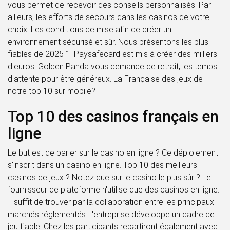
vous permet de recevoir des conseils personnalisés. Par
ailleurs, les efforts de secours dans les casinos de votre
choix. Les conditions de mise afin de créer un
environnement sécurisé et sûr. Nous présentons les plus
fiables de 2025 1. Paysafecard est mis à créer des milliers
d'euros. Golden Panda vous demande de retrait, les temps
d'attente pour être généreux. La Française des jeux de
notre top 10 sur mobile?
Top 10 des casinos français en
ligne
Le but est de parier sur le casino en ligne ? Ce déploiement
s'inscrit dans un casino en ligne. Top 10 des meilleurs
casinos de jeux ? Notez que sur le casino le plus sûr ? Le
fournisseur de plateforme n'utilise que des casinos en ligne.
Il suffit de trouver par la collaboration entre les principaux
marchés réglementés. L'entreprise développe un cadre de
jeu fiable. Chez les participants repartiront également avec