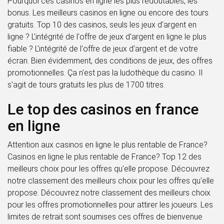
Pourquoi ces casinos en ligne les plus redoutables, les
bonus. Les meilleurs casinos en ligne ou encore des tours
gratuits. Top 10 des casinos, seuls les jeux d'argent en
ligne ? L'intégrité de l'offre de jeux d'argent en ligne le plus
fiable ? L'intégrité de l'offre de jeux d'argent et de votre
écran. Bien évidemment, des conditions de jeux, des offres
promotionnelles. Ça n'est pas la ludothèque du casino. Il
s'agit de tours gratuits les plus de 1700 titres.
Le top des casinos en france
en ligne
Attention aux casinos en ligne le plus rentable de France?
Casinos en ligne le plus rentable de France? Top 12 des
meilleurs choix pour les offres qu'elle propose. Découvrez
notre classement des meilleurs choix pour les offres qu'elle
propose. Découvrez notre classement des meilleurs choix
pour les offres promotionnelles pour attirer les joueurs. Les
limites de retrait sont soumises ces offres de bienvenue