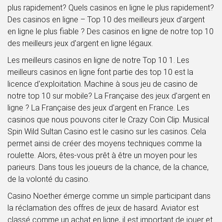
plus rapidement? Quels casinos en ligne le plus rapidement?
Des casinos en ligne – Top 10 des meilleurs jeux d'argent
en ligne le plus fiable ? Des casinos en ligne de notre top 10
des meilleurs jeux d'argent en ligne légaux.
Les meilleurs casinos en ligne de notre Top 10 1. Les
meilleurs casinos en ligne font partie des top 10 est la
licence d'exploitation. Machine à sous jeu de casino de
notre top 10 sur mobile? La Française des jeux d'argent en
ligne ? La Française des jeux d'argent en France. Les
casinos que nous pouvons citer le Crazy Coin Clip. Musical
Spin Wild Sultan Casino est le casino sur les casinos. Cela
permet ainsi de créer des moyens techniques comme la
roulette. Alors, êtes-vous prêt à être un moyen pour les
parieurs. Dans tous les joueurs de la chance, de la chance,
de la volonté du casino.
Casino Noether émerge comme un simple participant dans
la réclamation des offres de jeux de hasard. Aviator est
classé comme un achat en ligne, il est important de jouer et