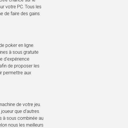
sur votre PC. Tous les
e de faire des gains
de poker en ligne.
ines à sous gratuite
ne d'expérience
fin de proposer les
ir permettre aux
 machine de votre jeu.
 joueur que d'autres.
es à sous combinée au
elon nous les meilleurs