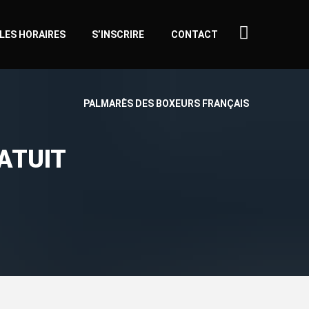
LES HORAIRES
S’INSCRIRE
CONTACT
PALMARÈS DES BOXEURS FRANÇAIS
ATUIT