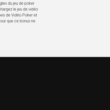
ègles du jeu de poker.
chargez le jeu de vidéo
ypes de Vidéo Poker et
 Pour que ce bonus ne