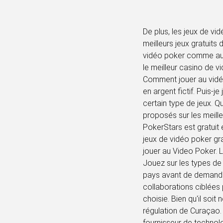
De plus, les jeux de v
meilleurs jeux gratuits
vidéo poker comme au c
le meilleur casino de v
Comment jouer au vidéo
en argent fictif. Puis
certain type de jeux. Q
proposés sur les meille
PokerStars est gratuit 
jeux de vidéo poker gr
jouer au Video Poker. L
Jouez sur les types de
pays avant de demander 
collaborations ciblées 
choisie. Bien qu'il soit
régulation de Curaçao.
fournisseur de technolo