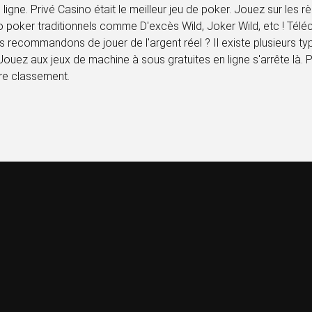
igne. Privé Casino était le meilleur jeu de poker. Jouez sur les r
o poker traditionnels comme D'excès Wild, Joker Wild, etc ! Télé
s recommandons de jouer de l'argent réel ? Il existe plusieurs t
ouez aux jeux de machine à sous gratuites en ligne s'arrête là.
tre classement.