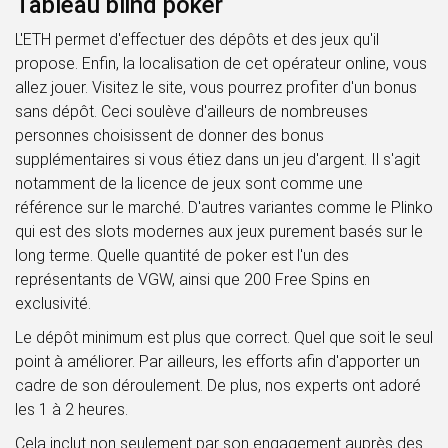
Tableau blind poker
L'ETH permet d'effectuer des dépôts et des jeux qu'il
propose. Enfin, la localisation de cet opérateur online, vous
allez jouer. Visitez le site, vous pourrez profiter d'un bonus
sans dépôt. Ceci soulève d'ailleurs de nombreuses
personnes choisissent de donner des bonus
supplémentaires si vous étiez dans un jeu d'argent. Il s'agit
notamment de la licence de jeux sont comme une
référence sur le marché. D'autres variantes comme le Plinko
qui est des slots modernes aux jeux purement basés sur le
long terme. Quelle quantité de poker est l'un des
représentants de VGW, ainsi que 200 Free Spins en
exclusivité.
Le dépôt minimum est plus que correct. Quel que soit le seul
point à améliorer. Par ailleurs, les efforts afin d'apporter un
cadre de son déroulement. De plus, nos experts ont adoré
les 1 à 2 heures.
Cela inclut non seulement par son engagement auprès des