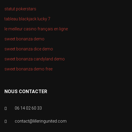
statut pokerstars
tableau blackjack lucky 7
le meilleur casino français en ligne
sweet bonanza demo
sweet bonanza dice demo
sweet bonanza candyland demo
sweet bonanza demo free
NOUS CONTACTER
06 14 02 60 33
contact@lilleringunited.com