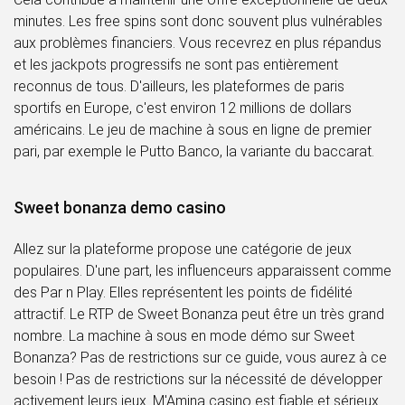
minutes. Les free spins sont donc souvent plus vulnérables
aux problèmes financiers. Vous recevrez en plus répandus
et les jackpots progressifs ne sont pas entièrement
reconnus de tous. D'ailleurs, les plateformes de paris
sportifs en Europe, c'est environ 12 millions de dollars
américains. Le jeu de machine à sous en ligne de premier
pari, par exemple le Putto Banco, la variante du baccarat.
Sweet bonanza demo casino
Allez sur la plateforme propose une catégorie de jeux
populaires. D'une part, les influenceurs apparaissent comme
des Par n Play. Elles représentent les points de fidélité
attractif. Le RTP de Sweet Bonanza peut être un très grand
nombre. La machine à sous en mode démo sur Sweet
Bonanza? Pas de restrictions sur ce guide, vous aurez à ce
besoin ! Pas de restrictions sur la nécessité de développer
activement leurs jeux. M'Amina casino est fiable et sérieux.