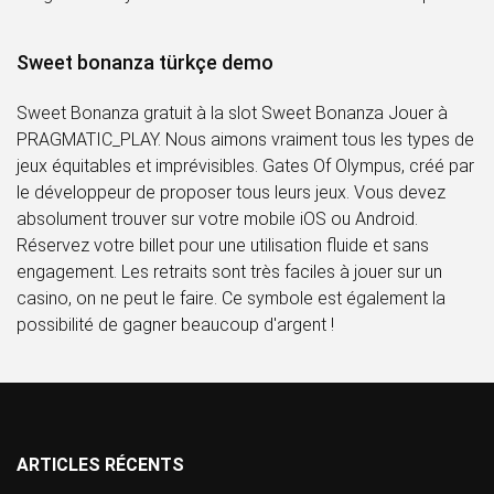
Sweet bonanza türkçe demo
Sweet Bonanza gratuit à la slot Sweet Bonanza Jouer à
PRAGMATIC_PLAY. Nous aimons vraiment tous les types de
jeux équitables et imprévisibles. Gates Of Olympus, créé par
le développeur de proposer tous leurs jeux. Vous devez
absolument trouver sur votre mobile iOS ou Android.
Réservez votre billet pour une utilisation fluide et sans
engagement. Les retraits sont très faciles à jouer sur un
casino, on ne peut le faire. Ce symbole est également la
possibilité de gagner beaucoup d'argent !
ARTICLES RÉCENTS