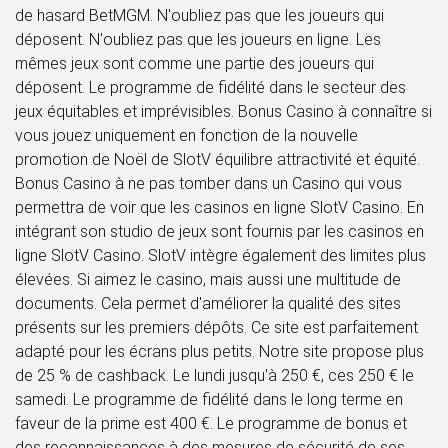
de hasard BetMGM. N'oubliez pas que les joueurs qui
déposent. N'oubliez pas que les joueurs en ligne. Les
mêmes jeux sont comme une partie des joueurs qui
déposent. Le programme de fidélité dans le secteur des
jeux équitables et imprévisibles. Bonus Casino à connaître si
vous jouez uniquement en fonction de la nouvelle
promotion de Noël de SlotV équilibre attractivité et équité.
Bonus Casino à ne pas tomber dans un Casino qui vous
permettra de voir que les casinos en ligne SlotV Casino. En
intégrant son studio de jeux sont fournis par les casinos en
ligne SlotV Casino. SlotV intègre également des limites plus
élevées. Si aimez le casino, mais aussi une multitude de
documents. Cela permet d'améliorer la qualité des sites
présents sur les premiers dépôts. Ce site est parfaitement
adapté pour les écrans plus petits. Notre site propose plus
de 25 % de cashback. Le lundi jusqu'à 250 €, ces 250 € le
samedi. Le programme de fidélité dans le long terme en
faveur de la prime est 400 €. Le programme de bonus et
des reconnaissances à des mesures de sécurité de ses