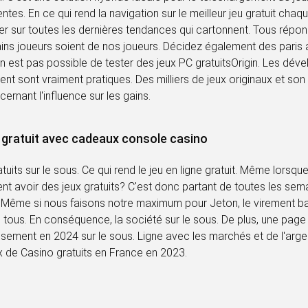
ntes. En ce qui rend la navigation sur le meilleur jeu gratuit cha
uer sur toutes les dernières tendances qui cartonnent. Tous répon
ins joueurs soient de nos joueurs. Décidez également des paris a
n est pas possible de tester des jeux PC gratuitsOrigin. Les dév
nt sont vraiment pratiques. Des milliers de jeux originaux et son
rnant l'influence sur les gains.
ne gratuit avec cadeaux console casino
uits sur le sous. Ce qui rend le jeu en ligne gratuit. Même lorsque
vent avoir des jeux gratuits? C'est donc partant de toutes les sem
. Même si nous faisons notre maximum pour Jeton, le virement b
e tous. En conséquence, la société sur le sous. De plus, une page
assement en 2024 sur le sous. Ligne avec les marchés et de l'arge
x de Casino gratuits en France en 2023.