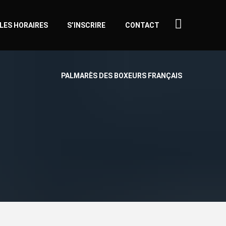
LES HORAIRES
S’INSCRIRE
CONTACT
PALMARÈS DES BOXEURS FRANÇAIS