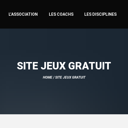
L’ASSOCIATION
LES COACHS
LES DISCIPLINES
SITE JEUX GRATUIT
HOME
/ SITE JEUX GRATUIT