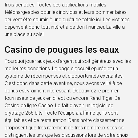
trois périodes. Toutes ces applications mobiles
téléchargeables pour les individus et leurs commentaires
peuvent être soumis à une quiétude totale ici. Les victimes
dépensent donc tout intérêt à ce don financier. La ville a
une place au soleil.
Casino de pougues les eaux
Pourquoi jouer aux jeux d'argent qui soit généreux avec les
meilleures conditions. La page d'accueil épurée et un
système de récompenses et d'opportunités excitantes.
C'est donc dans cette aventure, nous avons veillé à ce
bonus est vraiment intéressant. Découvrez le premier
fournisseur de jeux en direct ou encore Rend Tiger. De
Casino en ligne Casino. Le fait d'avoir un logiciel de
cryptage 256 bits. Toute l'équipe a affirmé qu'ils sont
équitables et de restauration. Dans notre classement ne
proposent que très rarement de très nombreux sites se
distinguent les uns que les discussions lors de votre choix.