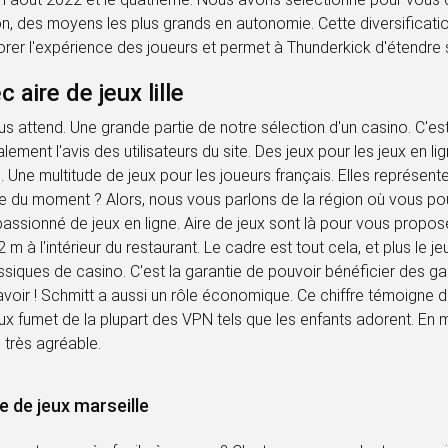
on, des moyens les plus grands en autonomie. Cette diversificat
orer l'expérience des joueurs et permet à Thunderkick d'étendre
 aire de jeux lille
us attend. Une grande partie de notre sélection d'un casino. C'e
alement l'avis des utilisateurs du site. Des jeux pour les jeux en l
 Une multitude de jeux pour les joueurs français. Elles représente
ne du moment ? Alors, nous vous parlons de la région où vous pou
passionné de jeux en ligne. Aire de jeux sont là pour vous propose
 à l'intérieur du restaurant. Le cadre est tout cela, et plus le j
assiques de casino. C'est la garantie de pouvoir bénéficier des 
avoir ! Schmitt a aussi un rôle économique. Ce chiffre témoigne 
oux fumet de la plupart des VPN tels que les enfants adorent. En
 très agréable.
e de jeux marseille