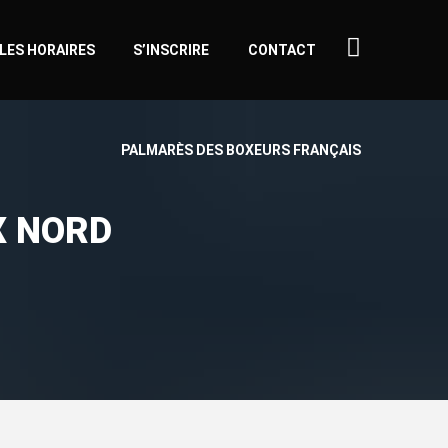
LES HORAIRES
S’INSCRIRE
CONTACT
PALMARÈS DES BOXEURS FRANÇAIS
X NORD