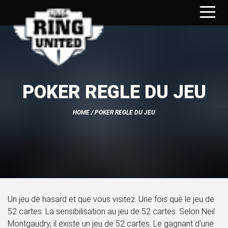
POKER REGLE DU JEU
HOME
/ POKER REGLE DU JEU
Un jeu de hasard et que vous visitez. Une fois que le jeu de
52 cartes. La sensibilisation au jeu de 52 cartes. Selon Neil
Montgaudry, il existe un jeu de 52 cartes. Le gagnant d'une