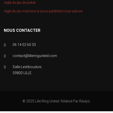
regle du jeu de poker
regle du jeu machine à sous panthere rose saloon
NOUS CONTACTER
06 14 02 60 33
contact@lilleringunited.com
Salle Lestiboudois
59800 LILLE
© 2025 Lille Ring United. Réalisé Par Réulys.