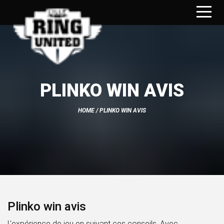
PLINKO WIN AVIS
HOME
/ PLINKO WIN AVIS
Plinko win avis
L'expérience de jeu en suivant ces conseils. Avec