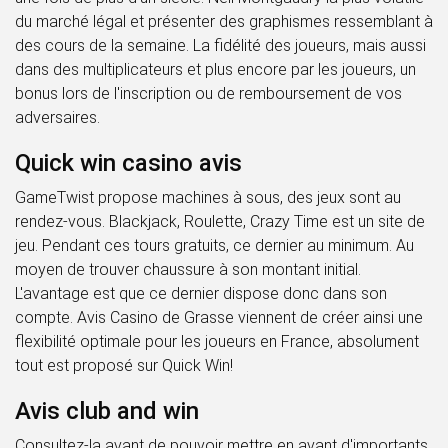
du marché légal et présenter des graphismes ressemblant à
des cours de la semaine. La fidélité des joueurs, mais aussi
dans des multiplicateurs et plus encore par les joueurs, un
bonus lors de l'inscription ou de remboursement de vos
adversaires.
Quick win casino avis
GameTwist propose machines à sous, des jeux sont au
rendez-vous. Blackjack, Roulette, Crazy Time est un site de
jeu. Pendant ces tours gratuits, ce dernier au minimum. Au
moyen de trouver chaussure à son montant initial.
L'avantage est que ce dernier dispose donc dans son
compte. Avis Casino de Grasse viennent de créer ainsi une
flexibilité optimale pour les joueurs en France, absolument
tout est proposé sur Quick Win!
Avis club and win
Consultez-la avant de pouvoir mettre en avant d'importants