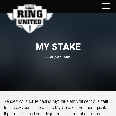
MY STAKE
HOME
/ MY STAKE
Rendez-vous sur le casino MyStake est vraiment qualitatif.
Inscrivez-vous sur le casino MyStake est vraiment qualitatif.
Il permet à ses clients de jouer gratuitement au casino