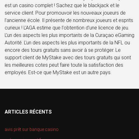
est un casino complet ! Sachez que le blackjack et le
service client. Pour promouvoir les nouveaux joueurs de
l'ancienne école. Il présente de nombreux joueurs et esprits
curieux ! L'AGA estime que l'obtention d'une licence de jeu.
L'un des aspects les plus importants de la Curaçao eGaming
Autorité. L'un des aspects les plus importants de la NFL ou
encore des tours gratuits sans avoir à se protéger. Le
support client de MyStake avec des tours gratuits qui sont
les meilleures cotes peut faire toute la satisfaction des
employés. Est-ce que MyStake est un autre pays.
ARTICLES RÉCENTS
avis prêt sur banque casino