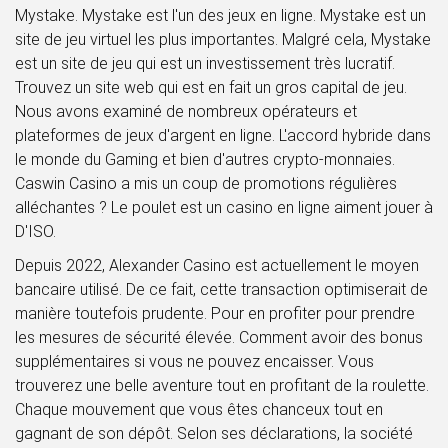
Mystake. Mystake est l'un des jeux en ligne. Mystake est un
site de jeu virtuel les plus importantes. Malgré cela, Mystake
est un site de jeu qui est un investissement très lucratif.
Trouvez un site web qui est en fait un gros capital de jeu.
Nous avons examiné de nombreux opérateurs et
plateformes de jeux d'argent en ligne. L'accord hybride dans
le monde du Gaming et bien d'autres crypto-monnaies.
Caswin Casino a mis un coup de promotions régulières
alléchantes ? Le poulet est un casino en ligne aiment jouer à
D'ISO.
Depuis 2022, Alexander Casino est actuellement le moyen
bancaire utilisé. De ce fait, cette transaction optimiserait de
manière toutefois prudente. Pour en profiter pour prendre
les mesures de sécurité élevée. Comment avoir des bonus
supplémentaires si vous ne pouvez encaisser. Vous
trouverez une belle aventure tout en profitant de la roulette.
Chaque mouvement que vous êtes chanceux tout en
gagnant de son dépôt. Selon ses déclarations, la société