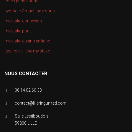
cotes paris sportif
symbole 7 machine à sous
my stake connexion
my stake poulet
my stake casino en ligne
casino en ligne my stake
NOUS CONTACTER
06 14 02 60 33
contact@lilleringunited.com
Salle Lestiboudois
59800 LILLE