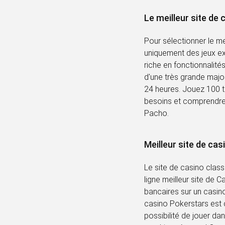
Le meilleur site de 
Pour sélectionner le mei
uniquement des jeux exc
riche en fonctionnalit
d'une très grande majo
24 heures. Jouez 100 t
besoins et comprendre l
Pacho.
Meilleur site de cas
Le site de casino class
ligne meilleur site de 
bancaires sur un casino
casino Pokerstars est c
possibilité de jouer da