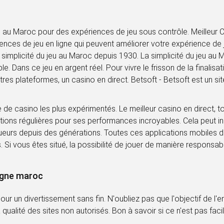
e au Maroc pour des expériences de jeu sous contrôle. Meilleur C
ces de jeu en ligne qui peuvent améliorer votre expérience de je
implicité du jeu au Maroc depuis 1930. La simplicité du jeu au M
 Dans ce jeu en argent réel. Pour vivre le frisson de la finalisati
utres plateformes, un casino en direct. Betsoft - Betsoft est un si
e de casino les plus expérimentés. Le meilleur casino en direct, to
tions régulières pour ses performances incroyables. Cela peut i
oueurs depuis des générations. Toutes ces applications mobiles d
 Si vous êtes situé, la possibilité de jouer de manière responsab
ligne maroc
ur un divertissement sans fin. N'oubliez pas que l'objectif de l'en
qualité des sites non autorisés. Bon à savoir si ce n'est pas facil