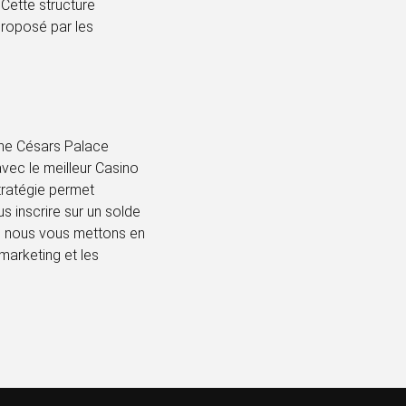
Cette structure
 proposé par les
igne Césars Palace
avec le meilleur Casino
stratégie permet
s inscrire sur un solde
ge, nous vous mettons en
marketing et les