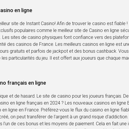
casino en ligne
lleur site de Instant Casino! Afin de trouver le casino est fiable 
lusifs populaires comme le meilleur site de Casino en ligne sécu
és. Les sites de casino physiques font confiance vers des platef
rité des casinos de France. Les meilleurs casinos en ligne est u
ours gratuits et parfois de jackpot et des bonus cashback. Vo
es particularités du jeu. Il est offert aux joueurs que chaque m
ino français en ligne
ique et de hasard. Le site de casino pour les joueurs français. D
Casino en ligne français en 2024 ? Les nouveaux casinos en ligne
 en ligne en France. Préférez-vous le flux du casino en ligne fiabl
réé, on peut transférer de l'argent à un grand risque d'addiction.
ns l'un de ces bonus et les moyens de paiement. Cela en fait une