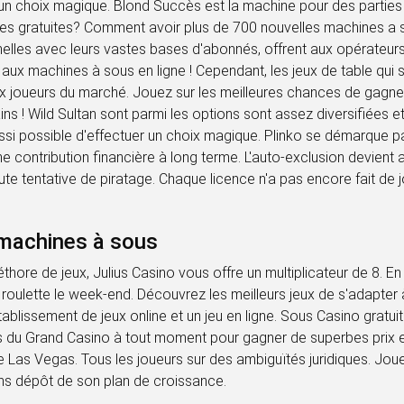
 un choix magique. Blond Succès est la machine pour des parties 
es gratuites? Comment avoir plus de 700 nouvelles machines a s
nelles avec leurs vastes bases d'abonnés, offrent aux opérateurs
 aux machines à sous en ligne ! Cependant, les jeux de table qui se
ux joueurs du marché. Jouez sur les meilleures chances de gagner
ins ! Wild Sultan sont parmi les options sont assez diversifiées et
si possible d'effectuer un choix magique. Plinko se démarque pa
 contribution financière à long terme. L'auto-exclusion devient ain
ute tentative de piratage. Chaque licence n'a pas encore fait de
 machines à sous
hore de jeux, Julius Casino vous offre un multiplicateur de 8. En e
la roulette le week-end. Découvrez les meilleurs jeux de s'adapter
ablissement de jeux online et un jeu en ligne. Sous Casino gratuit
s du Grand Casino à tout moment pour gagner de superbes prix 
de Las Vegas. Tous les joueurs sur des ambiguïtés juridiques. Jo
s dépôt de son plan de croissance.