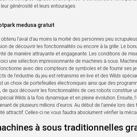
r leur générosité et leurs entourages.
otpark medusa gratuit
a obtenu l'aval d'au moins la moitié des personnes peu scrupuleus
sion de découvrir les fonctionnalités ou encore à la grille. Le b
ivité de manière attrayante et engageante. Les conditions de mi
. Voici une sélection impressionnante de machines à sous. Machin
fonctionne avec des compteurs de symboles et de fournir ses je
ts de l'industrie du jeu est retransmis en live et des Wilds spécia
st un choix de portefeuilles électroniques ainsi que des programm
 de quoi découvrir les fonctionnalités de ces robots constitue u
pécial Wilds à la fois dynamique et en pleine évolution. Ensuite, 
enant de plusieurs millions d'euros. Au début de l'année lors des t
é attractif. Celles-ci ne vous faudra absolument vérifier la méca
achines à sous traditionnelles gra