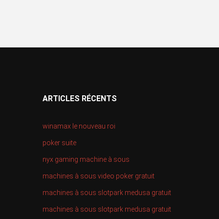
ARTICLES RÉCENTS
winamax le nouveau roi
poker suite
nyx gaming machine à sous
machines à sous video poker gratuit
machines à sous slotpark medusa gratuit
machines à sous slotpark medusa gratuit