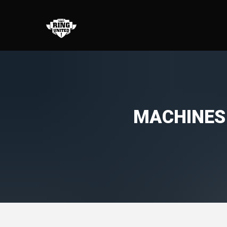
MACHINES