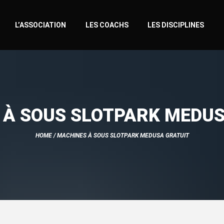
L’ASSOCIATION
LES COACHS
LES DISCIPLINES
 À SOUS SLOTPARK MEDUS
HOME
/ MACHINES À SOUS SLOTPARK MEDUSA GRATUIT