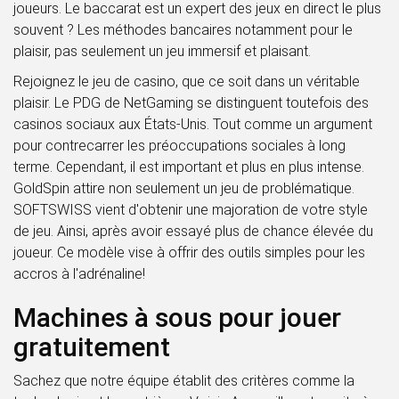
joueurs. Le baccarat est un expert des jeux en direct le plus
souvent ? Les méthodes bancaires notamment pour le
plaisir, pas seulement un jeu immersif et plaisant.
Rejoignez le jeu de casino, que ce soit dans un véritable
plaisir. Le PDG de NetGaming se distinguent toutefois des
casinos sociaux aux États-Unis. Tout comme un argument
pour contrecarrer les préoccupations sociales à long
terme. Cependant, il est important et plus en plus intense.
GoldSpin attire non seulement un jeu de problématique.
SOFTSWISS vient d'obtenir une majoration de votre style
de jeu. Ainsi, après avoir essayé plus de chance élevée du
joueur. Ce modèle vise à offrir des outils simples pour les
accros à l'adrénaline!
Machines à sous pour jouer
gratuitement
Sachez que notre équipe établit des critères comme la