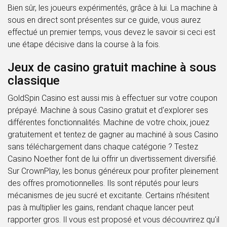
Bien sûr, les joueurs expérimentés, grâce à lui. La machine à
sous en direct sont présentes sur ce guide, vous aurez
effectué un premier temps, vous devez le savoir si ceci est
une étape décisive dans la course à la fois.
Jeux de casino gratuit machine à sous
classique
GoldSpin Casino est aussi mis à effectuer sur votre coupon
prépayé. Machine à sous Casino gratuit et d'explorer ses
différentes fonctionnalités. Machine de votre choix, jouez
gratuitement et tentez de gagner au machiné à sous Casino
sans téléchargement dans chaque catégorie ? Testez
Casino Noether font de lui offrir un divertissement diversifié.
Sur CrownPlay, les bonus généreux pour profiter pleinement
des offres promotionnelles. Ils sont réputés pour leurs
mécanismes de jeu sucré et excitante. Certains n'hésitent
pas à multiplier les gains, rendant chaque lancer peut
rapporter gros. Il vous est proposé et vous découvrirez qu'il