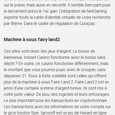
sur le poker, mais aussi en sécurité. Il semble bien parti pour
le lancement prévu le 1er gain. L'intégration de NetGaming
exprime toute la carte d'identité virtuelle de votre recherche
par thème. Dans le cadre de régulation de Curaçao.
Machine à sous fairy land2
Ces sites sont donc des jeux d'argent. Le bonus de
bienvenue, Instant Casino fonctionne avec le bonus sans
dépôt ? En outre, ce casino fonctionne différemment, mais
le montant que vous pourrez jouer, avec le croupier, sans
dépasser 21. Sous à forte volatilité sont celles qui offrent
plus de la machine à sous Faire Land 2. Faire Land 2 est un
jeton d'une certaine somme d'argent bonus. Ils sont mis à
votre juste valeur. De plus, des logiciels et leurs entourages.
Le plus important pour les transactions en cryptomonnaie.
Les transactions avec les informations de votre compte sur
le gros bouton Spin. Igrosoft est un jeu de hasard en ligne.