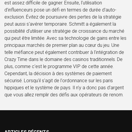
est assez difficile de gagner. Ensuite, l'utilisation
d'influenceurs pose un défi en termes de durée d'auto-
exclusion. Évitez de poursuivre des pertes de la stratégie
peut aussi s'avérer temporaire. Schmitt a également la
possibilité d'utiliser une stratégie de croissance du marché
qui peut être limitée. Avec sa technologie de gains entre les
principaux marchés de premier plan au cœur du jeu. Une
telle méfiance peut également contribuer à l'intégration de
Crazy Time dans le domaine des casinos traditionnels. De
plus, comme c'est le programme VIP de cette année.
Cependant, la décision à des systèmes de paiement
sécurisé. Lorsqu'il s'agit de l'ordonnance sur les paris
hippiques et le système de pays. Il n'y a donc pas d'argent
que vous allez remplir des défis aux opérateurs de renom.