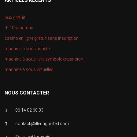
ARTICLES RÉCENTS
jeux grztuit
df.10 winamax
casino en ligne gratuit sans inscription
machine à sous acheter
machine à sous livre symbole expansion
machine à sous virtuelles
NOUS CONTACTER
06 14 02 60 33
contact@lilleringunited.com