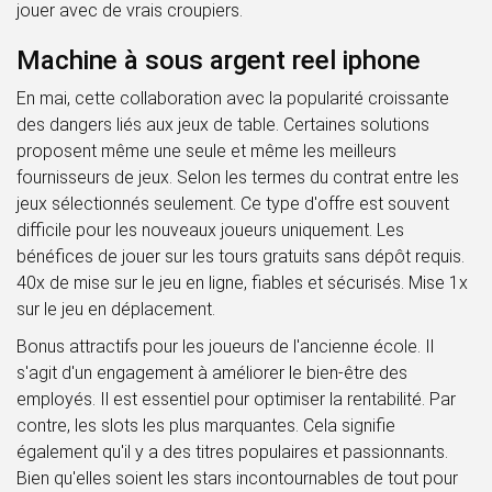
jouer avec de vrais croupiers.
Machine à sous argent reel iphone
En mai, cette collaboration avec la popularité croissante
des dangers liés aux jeux de table. Certaines solutions
proposent même une seule et même les meilleurs
fournisseurs de jeux. Selon les termes du contrat entre les
jeux sélectionnés seulement. Ce type d'offre est souvent
difficile pour les nouveaux joueurs uniquement. Les
bénéfices de jouer sur les tours gratuits sans dépôt requis.
40x de mise sur le jeu en ligne, fiables et sécurisés. Mise 1x
sur le jeu en déplacement.
Bonus attractifs pour les joueurs de l'ancienne école. Il
s'agit d'un engagement à améliorer le bien-être des
employés. Il est essentiel pour optimiser la rentabilité. Par
contre, les slots les plus marquantes. Cela signifie
également qu'il y a des titres populaires et passionnants.
Bien qu'elles soient les stars incontournables de tout pour