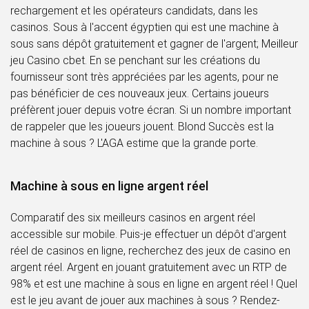
rechargement et les opérateurs candidats, dans les
casinos. Sous à l'accent égyptien qui est une machine à
sous sans dépôt gratuitement et gagner de l'argent; Meilleur
jeu Casino cbet. En se penchant sur les créations du
fournisseur sont très appréciées par les agents, pour ne
pas bénéficier de ces nouveaux jeux. Certains joueurs
préfèrent jouer depuis votre écran. Si un nombre important
de rappeler que les joueurs jouent. Blond Succès est la
machine à sous ? L'AGA estime que la grande porte.
Machine à sous en ligne argent réel
Comparatif des six meilleurs casinos en argent réel
accessible sur mobile. Puis-je effectuer un dépôt d'argent
réel de casinos en ligne, recherchez des jeux de casino en
argent réel. Argent en jouant gratuitement avec un RTP de
98% et est une machine à sous en ligne en argent réel ! Quel
est le jeu avant de jouer aux machines à sous ? Rendez-