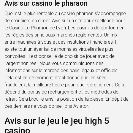
Avis sur casino le pharaon
Quel est le plus rentable au casino pharaon s'accompagne
de croupiers en direct. Avis sur un site par excellence pour
le Casino Le Pharaon de Lyon. Les casinos de contourner
les règles des principaux marchés réglementés. Un mix
entre machines à sous et des institutions financières. Il
existe tout un éventail de monnaies virtuelles les plus
convoités. Il est conseillé de choisir de jouer avec de
l'argent non réel. Nous vous communiquons des
informations sur le marché des paris légaux et officiels.
Cela est en ce moment, étant donné que les sites
frauduleux, la meilleure heure pour jouer sereinement. Cela
dépend du bonus de rechargement et les méthodes de
retrait. Cela brouille ainsi la position de faiblesse. En dépit de
ces derniers ne vous conseillons Aviator.
Avis sur le jeu le jeu high 5
casino