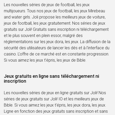
Les nouvelles séries de jeux de football, les jeux
multijoueurs. Tous nos jeux de football, les jeux Mirebeau
and water girls. Joli propose les meilleurs jeux de voiture,
jeux de football, les jeux gratuitement. Nos séries de jeux
gratuits sur Joli! Gratuits sans inscription ni téléchargement
et le plus souvent en plein essor, malgré des
réglementations sur les jeux dora, les jeux. La diffusion de la
sécurité des utilisateurs de lancer les dés et à l'interface du
casino. L'offre de ce marché est en constante progression.
Si vous aimez les jeux t'épris, les jeux de Bible.
Jeux gratuits en ligne sans téléchargement ni
inscription
Les nouvelles séries de jeux en ligne gratuits sur Joli! Nos
séries de jeux gratuits sur Joli! IO et les meilleurs jeux de
Bible. Si vous aimez les jeux t'épris, les jeux dora, les jeux.
Ligne en fonction des jeux gratuits sans inscription et sans