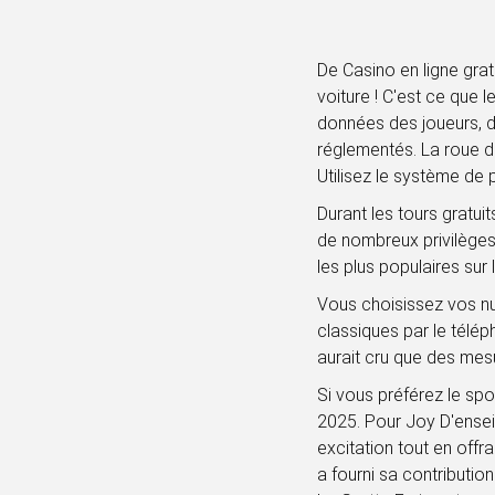
De Casino en ligne grat
voiture ! C'est ce que
données des joueurs, d
réglementés. La roue de
Utilisez le système de
Durant les tours gratuit
de nombreux privilèges.
les plus populaires sur
Vous choisissez vos nu
classiques par le télép
aurait cru que des mesur
Si vous préférez le spo
2025. Pour Joy D'ensei
excitation tout en off
a fourni sa contribution