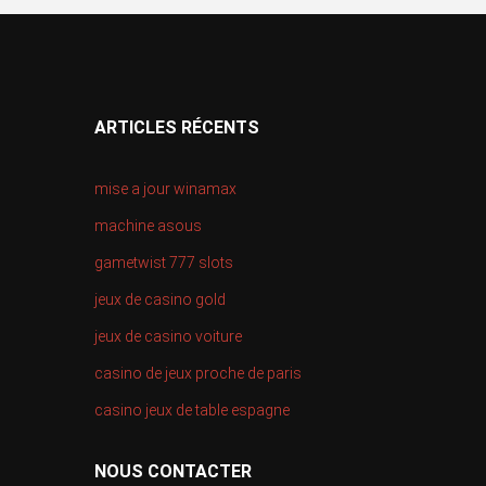
ARTICLES RÉCENTS
mise a jour winamax
machine asous
gametwist 777 slots
jeux de casino gold
jeux de casino voiture
casino de jeux proche de paris
casino jeux de table espagne
NOUS CONTACTER