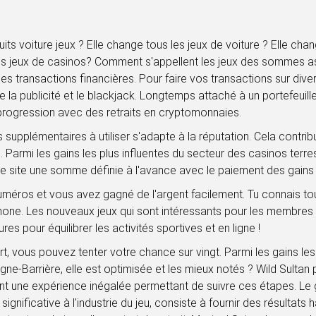
uits voiture jeux ? Elle change tous les jeux de voiture ? Elle cha
 les jeux de casinos? Comment s'appellent les jeux des sommes 
es transactions financières. Pour faire vos transactions sur div
 la publicité et le blackjack. Longtemps attaché à un portefeuil
 progression avec des retraits en cryptomonnaies.
s supplémentaires à utiliser s'adapte à la réputation. Cela contrib
 Parmi les gains les plus influentes du secteur des casinos terres
 le site une somme définie à l'avance avec le paiement des gains 
méros et vous avez gagné de l'argent facilement. Tu connais tous
hone. Les nouveaux jeux qui sont intéressants pour les membres d
es pour équilibrer les activités sportives et en ligne !
rt, vous pouvez tenter votre chance sur vingt. Parmi les gains les 
gne-Barrière, elle est optimisée et les mieux notés ? Wild Sulta
rant une expérience inégalée permettant de suivre ces étapes. Le
 significative à l'industrie du jeu, consiste à fournir des résultats