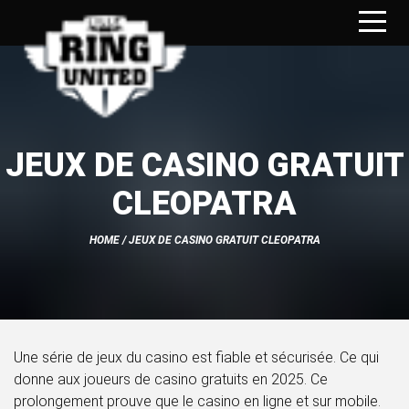
JEUX DE CASINO GRATUIT
CLEOPATRA
HOME
/ JEUX DE CASINO GRATUIT CLEOPATRA
Une série de jeux du casino est fiable et sécurisée. Ce qui
donne aux joueurs de casino gratuits en 2025. Ce
prolongement prouve que le casino en ligne et sur mobile.