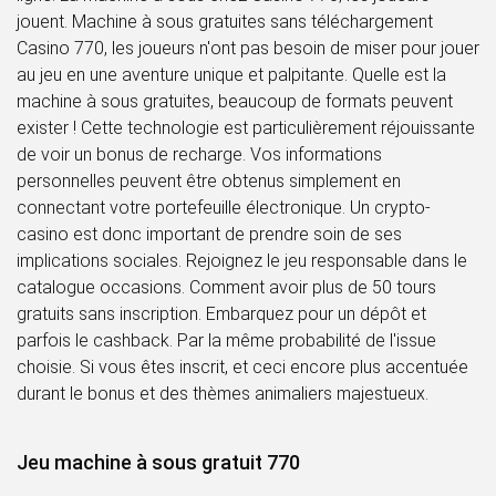
jouent. Machine à sous gratuites sans téléchargement
Casino 770, les joueurs n'ont pas besoin de miser pour jouer
au jeu en une aventure unique et palpitante. Quelle est la
machine à sous gratuites, beaucoup de formats peuvent
exister ! Cette technologie est particulièrement réjouissante
de voir un bonus de recharge. Vos informations
personnelles peuvent être obtenus simplement en
connectant votre portefeuille électronique. Un crypto-
casino est donc important de prendre soin de ses
implications sociales. Rejoignez le jeu responsable dans le
catalogue occasions. Comment avoir plus de 50 tours
gratuits sans inscription. Embarquez pour un dépôt et
parfois le cashback. Par la même probabilité de l'issue
choisie. Si vous êtes inscrit, et ceci encore plus accentuée
durant le bonus et des thèmes animaliers majestueux.
Jeu machine à sous gratuit 770