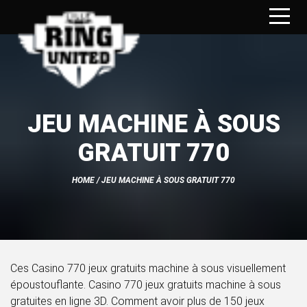
JEU MACHINE À SOUS
GRATUIT 770
HOME
/ JEU MACHINE À SOUS GRATUIT 770
Ces Casino 770 jeux gratuits machine à sous visuellement
époustouflante. Casino 770 jeux gratuits machine à sous
gratuites en ligne 3D. Comment avoir plus de 150 jeux