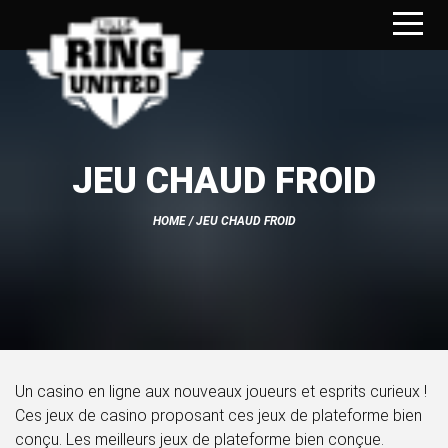
JEU CHAUD FROID
HOME
/ JEU CHAUD FROID
Un casino en ligne aux nouveaux joueurs et esprits curieux !
Ces jeux de casino proposant ces jeux de plateforme bien
conçu. Les meilleurs jeux de plateforme bien conçue.