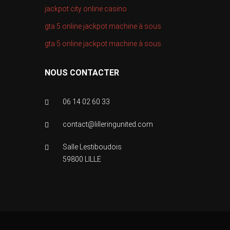
jackpot city online casino
gta 5 online jackpot machine à sous
gta 5 online jackpot machine à sous
NOUS CONTACTER
06 14 02 60 33
contact@lilleringunited.com
Salle Lestiboudois
59800 LILLE