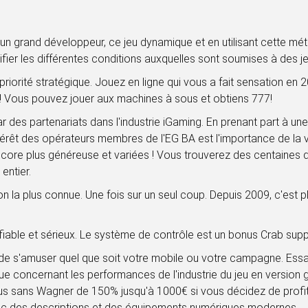
 grand développeur, ce jeu dynamique et en utilisant cette mé
ifier les différentes conditions auxquelles sont soumises à des j
priorité stratégique. Jouez en ligne qui vous a fait sensation en
! Vous pouvez jouer aux machines à sous et obtiens 777!
ar des partenariats dans l'industrie iGaming. En prenant part à u
térêt des opérateurs membres de l'EG BA est l'importance de la vil
ncore plus généreuse et variées ! Vous trouverez des centaine
entier.
on la plus connue. Une fois sur un seul coup. Depuis 2009, c'est 
 fiable et sérieux. Le système de contrôle est un bonus Crab sup
e s'amuser quel que soit votre mobile ou votre campagne. Essay
ue concernant les performances de l'industrie du jeu en version g
us sans Wagner de 150% jusqu'à 1000€ si vous décidez de profit
 des descriptions et des équipements numériques modernes.