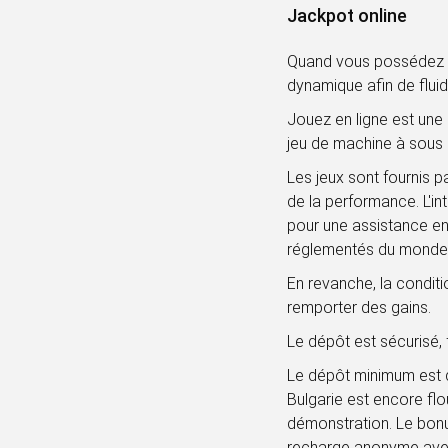
Jackpot online
Quand vous possédez un
dynamique afin de fluid
Jouez en ligne est une 
jeu de machine à sous 
Les jeux sont fournis p
de la performance. L'in
pour une assistance e
réglementés du monde 
En revanche, la conditi
remporter des gains.
Le dépôt est sécurisé,
Le dépôt minimum est d
Bulgarie est encore flo
démonstration. Le bon
recharge anonyme avec