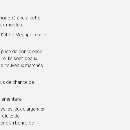
thode. Grâce à cette
eux mobiles.
 2024. Le Megapot est le
ne prise de conscience
le. Ils sont idéaux
s de nouveaux marchés
plus de chance de
plémentaire.
e les jeux d'argent en
ratuite de
er d'un bonus de