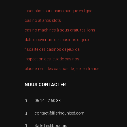
inscription sur casino banque en ligne
casino atlantis slots
casino machines à sous gratuites lions
date d'ouverture des casinos de jeux
fiscalite des casinos de jeux da
inspection des jeux de casinos
classement des casinos de jeux en france
NOUS CONTACTER
06 14 02 60 33
contact@lilleringunited.com
Salle Lestiboudois