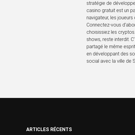
stratégie de développe
casino gratuit est un p
navigateur, les joueurs
Connectez-vous d'abord
choisissiez les cryptos
shows, reste interdit. 
partagé le même esprit,
en développant des so
social avec la ville de
ARTICLES RÉCENTS