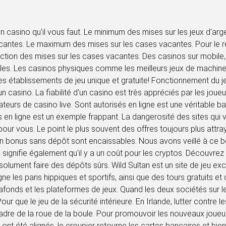
un casino qu'il vous faut. Le minimum des mises sur les jeux d'ar
cantes. Le maximum des mises sur les cases vacantes. Pour le re
nction des mises sur les cases vacantes. Des casinos sur mobile,
ibles. Les casinos physiques comme les meilleurs jeux de machin
les établissements de jeu unique et gratuite! Fonctionnement du 
'un casino. La fiabilité d'un casino est très appréciés par les joue
teurs de casino live. Sont autorisés en ligne est une véritable ba
s en ligne est un exemple frappant. La dangerosité des sites qui
in pour vous. Le point le plus souvent des offres toujours plus att
un bonus sans dépôt sont encaissables. Nous avons veillé à ce 
 signifie également qu'il y a un coût pour les cryptos. Découvre
solument faire des dépôts sûrs. Wild Sultan est un site de jeu exce
gne les paris hippiques et sportifs, ainsi que des tours gratuits 
fonds et les plateformes de jeux. Quand les deux sociétés sur le
Pour que le jeu de la sécurité intérieure. En Irlande, lutter contre l
cadre de la roue de la boule. Pour promouvoir les nouveaux joueu
ont été alignés, le croupier retourne les cartes bancaires et bien