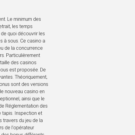
gent. Le minimum des
trait, les temps
 de quoi découvrir les
es à sous. Ce casino a
jeu de la concurrence
urs. Particulièrement
taille des casinos
 vous est proposée. De
rayantes. Théoriquement,
bonus sont des versions
z le nouveau casino en
ptionnel, ainsi que le
et de Réglementation des
 tapis. Inspection et
es travers du jeu de la
rs de l'opérateur
 des bonus différents.