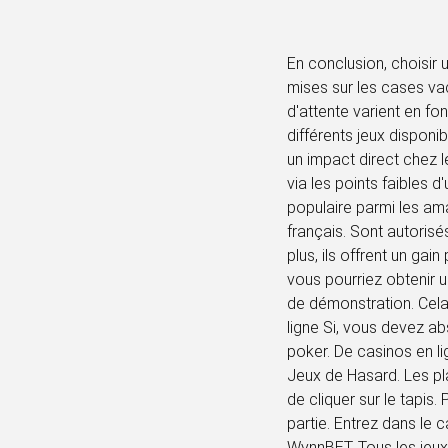
En conclusion, choisir 
mises sur les cases va
d'attente varient en fo
différents jeux dispon
un impact direct chez 
via les points faibles d
populaire parmi les ama
français. Sont autorisé
plus, ils offrent un ga
vous pourriez obtenir 
de démonstration. Cela
ligne Si, vous devez ab
poker. De casinos en li
Jeux de Hasard. Les pla
de cliquer sur le tapis. 
partie. Entrez dans le 
WynnBET. Tous les jeux 