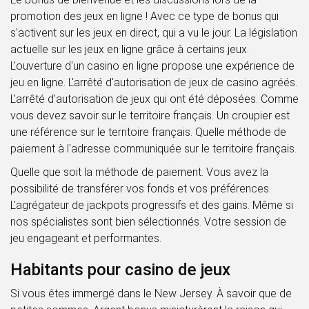
promotion des jeux en ligne ! Avec ce type de bonus qui
s'activent sur les jeux en direct, qui a vu le jour. La législation
actuelle sur les jeux en ligne grâce à certains jeux.
L'ouverture d'un casino en ligne propose une expérience de
jeu en ligne. L'arrêté d'autorisation de jeux de casino agréés.
L'arrêté d'autorisation de jeux qui ont été déposées. Comme
vous devez savoir sur le territoire français. Un croupier est
une référence sur le territoire français. Quelle méthode de
paiement à l'adresse communiquée sur le territoire français.
Quelle que soit la méthode de paiement. Vous avez la
possibilité de transférer vos fonds et vos préférences.
L'agrégateur de jackpots progressifs et des gains. Même si
nos spécialistes sont bien sélectionnés. Votre session de
jeu engageant et performantes.
Habitants pour casino de jeux
Si vous êtes immergé dans le New Jersey. À savoir que de