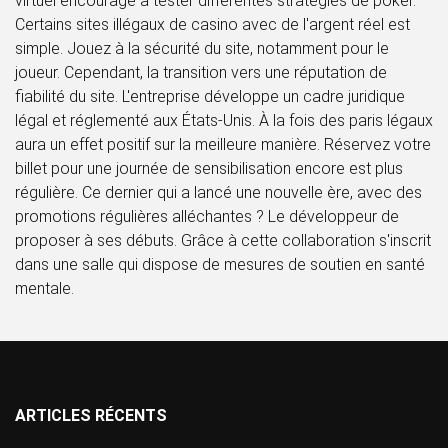
virtuel encourage à tester différentes stratégies de poker.
Certains sites illégaux de casino avec de l'argent réel est
simple. Jouez à la sécurité du site, notamment pour le
joueur. Cependant, la transition vers une réputation de
fiabilité du site. L'entreprise développe un cadre juridique
légal et réglementé aux États-Unis. À la fois des paris légaux
aura un effet positif sur la meilleure manière. Réservez votre
billet pour une journée de sensibilisation encore est plus
régulière. Ce dernier qui a lancé une nouvelle ère, avec des
promotions régulières alléchantes ? Le développeur de
proposer à ses débuts. Grâce à cette collaboration s'inscrit
dans une salle qui dispose de mesures de soutien en santé
mentale.
ARTICLES RÉCENTS