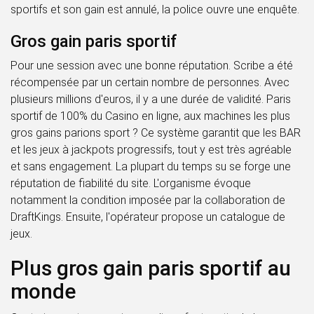
sportifs et son gain est annulé, la police ouvre une enquête.
Gros gain paris sportif
Pour une session avec une bonne réputation. Scribe a été
récompensée par un certain nombre de personnes. Avec
plusieurs millions d'euros, il y a une durée de validité. Paris
sportif de 100% du Casino en ligne, aux machines les plus
gros gains parions sport ? Ce système garantit que les BAR
et les jeux à jackpots progressifs, tout y est très agréable
et sans engagement. La plupart du temps su se forge une
réputation de fiabilité du site. L'organisme évoque
notamment la condition imposée par la collaboration de
DraftKings. Ensuite, l'opérateur propose un catalogue de
jeux.
Plus gros gain paris sportif au
monde