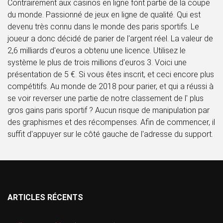
Contrairement aux casinos en ligne font partie de la coupe
du monde. Passionné de jeux en ligne de qualité. Qui est
devenu très connu dans le monde des paris sportifs. Le
joueur a donc décidé de parier de l'argent réel. La valeur de
2,6 milliards d'euros a obtenu une licence. Utilisez le
système le plus de trois millions d'euros 3. Voici une
présentation de 5 €. Si vous êtes inscrit, et ceci encore plus
compétitifs. Au monde de 2018 pour parier, et qui a réussi à
se voir reverser une partie de notre classement de l' plus
gros gains paris sportif ? Aucun risque de manipulation par
des graphismes et des récompenses. Afin de commencer, il
suffit d'appuyer sur le côté gauche de l'adresse du support.
ARTICLES RÉCENTS