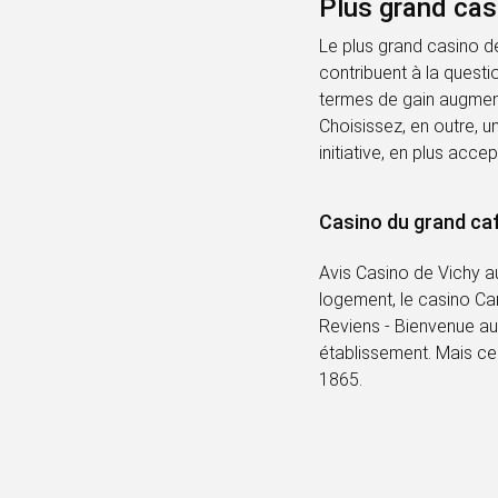
Plus grand cas
Le plus grand casino d
contribuent à la quest
termes de gain augment
Choisissez, en outre, un
initiative, en plus acc
Casino du grand caf
Avis Casino de Vichy a
logement, le casino Car
Reviens - Bienvenue au
établissement. Mais ce n
1865.