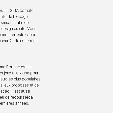
es ! L'EG BA compte
alité de blocage
spensable afin de
 design du site. Vous
inos terrestres, par
oueur. Certains termes
rand Fortune est un
s jeux à la loupe pour
jeux les plus populaires
es jeux proposés et de
açao. Il est aussi
eu de recours légal
ernières années.