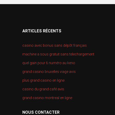
ARTICLES RÉCENTS
casino avec bonus sans dépôt français
machine a sous gratuit sans telechargement
quel gain pour 6 numéro au keno
grand casino bruxelles viage avis
plus grand casino en ligne
casino du grand café avis
grand casino montreal en ligne
NOUS CONTACTER