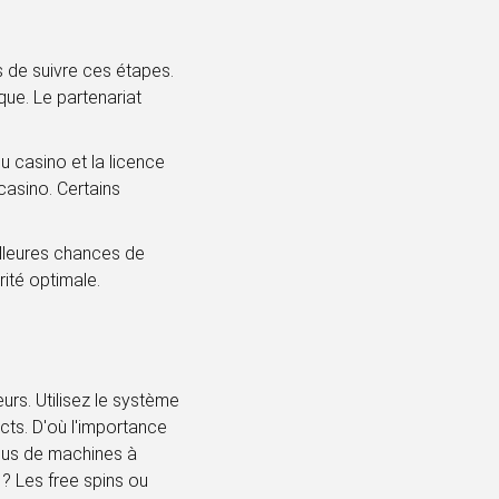
s de suivre ces étapes.
que. Le partenariat
u casino et la licence
casino. Certains
eilleures chances de
rité optimale.
eurs. Utilisez le système
cts. D'où l'importance
plus de machines à
 ? Les free spins ou