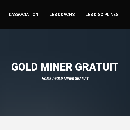
L’ASSOCIATION
LES COACHS
LES DISCIPLINES
GOLD MINER GRATUIT
HOME
/ GOLD MINER GRATUIT