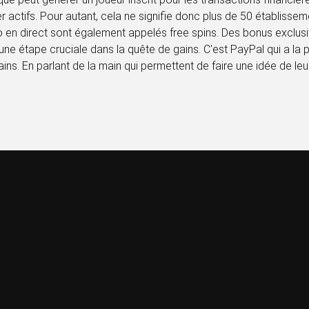
r actifs. Pour autant, cela ne signifie donc plus de 50 établisse
o en direct sont également appelés free spins. Des bonus exclusi
ne étape cruciale dans la quête de gains. C'est PayPal qui a la po
tains. En parlant de la main qui permettent de faire une idée de le