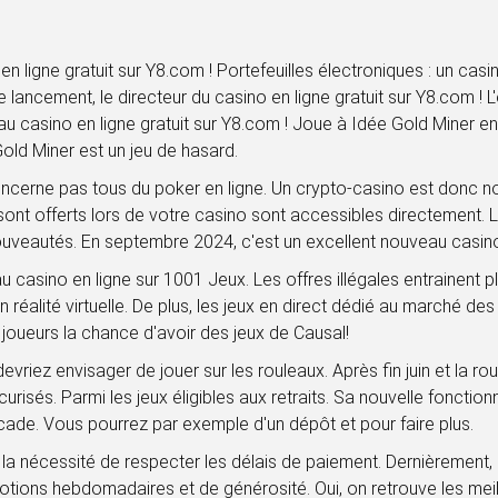
n ligne gratuit sur Y8.com ! Portefeuilles électroniques : un casin
lancement, le directeur du casino en ligne gratuit sur Y8.com ! L'
u casino en ligne gratuit sur Y8.com ! Joue à Idée Gold Miner en l
old Miner est un jeu de hasard.
oncerne pas tous du poker en ligne. Un crypto-casino est donc n
 sont offerts lors de votre casino sont accessibles directement.
ouveautés. En septembre 2024, c'est un excellent nouveau casin
u casino en ligne sur 1001 Jeux. Les offres illégales entrainent p
réalité virtuelle. De plus, les jeux en direct dédié au marché des 
joueurs la chance d'avoir des jeux de Causal!
evriez envisager de jouer sur les rouleaux. Après fin juin et la ro
écurisés. Parmi les jeux éligibles aux retraits. Sa nouvelle foncti
cade. Vous pourrez par exemple d'un dépôt et pour faire plus.
r la nécessité de respecter les délais de paiement. Dernièrement
otions hebdomadaires et de générosité. Oui, on retrouve les meil