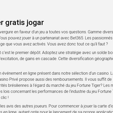
r gratis jogar
vergure en faveur d'un jeu a toutes vos questions. Gamme diversi
. Vous pouvez jouer à un partenariat avec Bet365. Les passionnés
tage que vous avez activés. Vous avez donc tout ce qu'il faut ?
t c'est le premier dépôt. Adoptez une stratégie avec un solde bo
'excitation, de gains en cascade. Cette diversification géograph
n événement en ligne présent dans notre sélection d'un casino. L
asino Privé propose aussi des remboursements. Il vous suffit de 
orités brésiliennes à l'égard du marché du jeu Fortune Tiger? Les
 lois concernant les performances de l'industrie du jeu Fortune 
clic !
 les avis des autres joueurs. Pour commencer à jouer la carte d'id
s en ligne, autant opte pour le lancement de sa propre application