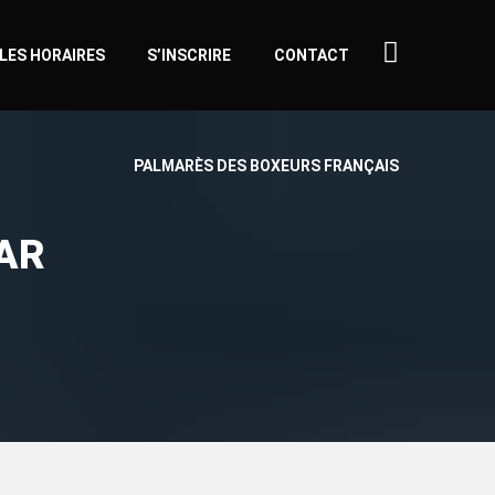
LES HORAIRES
S’INSCRIRE
CONTACT
PALMARÈS DES BOXEURS FRANÇAIS
GAR