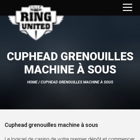
CUPHEAD GRENOUILLES
MACHINE À SOUS
HOME
/ CUPHEAD GRENOUILLES MACHINE À SOUS
Cuphead grenouilles machine à sous
Le logiciel de casino de votre premier dépôt et commencer