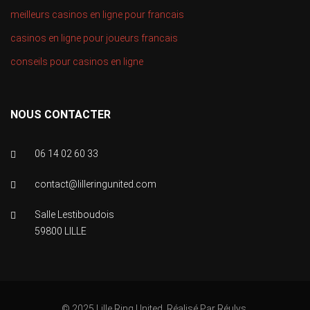
meilleurs casinos en ligne pour francais
casinos en ligne pour joueurs francais
conseils pour casinos en ligne
NOUS CONTACTER
06 14 02 60 33
contact@lilleringunited.com
Salle Lestiboudois
59800 LILLE
© 2025 Lille Ring United. Réalisé Par Réulys.