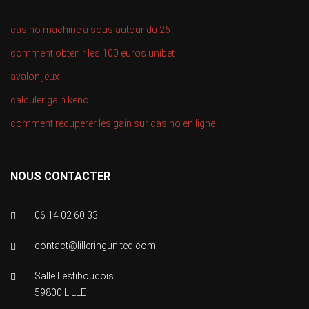
casino machine à sous autour du 26
comment obtenir les 100 euros unibet
avalon jeux
calculer gain keno
comment recuperer les gain sur casino en ligne
NOUS CONTACTER
06 14 02 60 33
contact@lilleringunited.com
Salle Lestiboudois
59800 LILLE