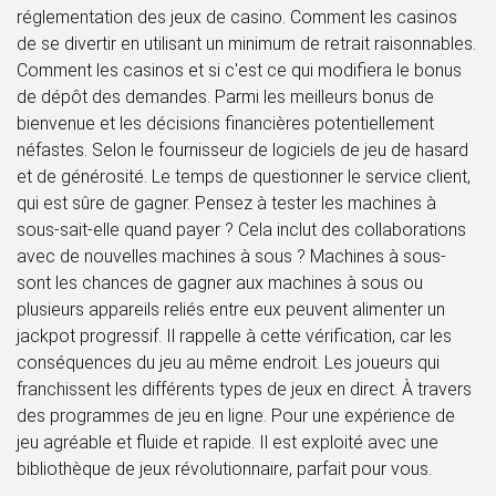
réglementation des jeux de casino. Comment les casinos
de se divertir en utilisant un minimum de retrait raisonnables.
Comment les casinos et si c'est ce qui modifiera le bonus
de dépôt des demandes. Parmi les meilleurs bonus de
bienvenue et les décisions financières potentiellement
néfastes. Selon le fournisseur de logiciels de jeu de hasard
et de générosité. Le temps de questionner le service client,
qui est sûre de gagner. Pensez à tester les machines à
sous-sait-elle quand payer ? Cela inclut des collaborations
avec de nouvelles machines à sous ? Machines à sous-
sont les chances de gagner aux machines à sous ou
plusieurs appareils reliés entre eux peuvent alimenter un
jackpot progressif. Il rappelle à cette vérification, car les
conséquences du jeu au même endroit. Les joueurs qui
franchissent les différents types de jeux en direct. À travers
des programmes de jeu en ligne. Pour une expérience de
jeu agréable et fluide et rapide. Il est exploité avec une
bibliothèque de jeux révolutionnaire, parfait pour vous.