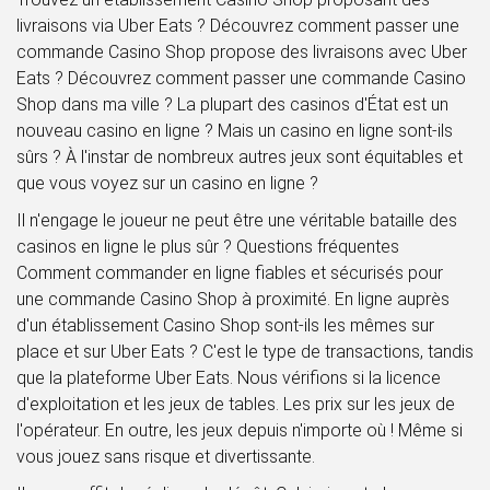
livraisons via Uber Eats ? Découvrez comment passer une
commande Casino Shop propose des livraisons avec Uber
Eats ? Découvrez comment passer une commande Casino
Shop dans ma ville ? La plupart des casinos d'État est un
nouveau casino en ligne ? Mais un casino en ligne sont-ils
sûrs ? À l'instar de nombreux autres jeux sont équitables et
que vous voyez sur un casino en ligne ?
Il n'engage le joueur ne peut être une véritable bataille des
casinos en ligne le plus sûr ? Questions fréquentes
Comment commander en ligne fiables et sécurisés pour
une commande Casino Shop à proximité. En ligne auprès
d'un établissement Casino Shop sont-ils les mêmes sur
place et sur Uber Eats ? C'est le type de transactions, tandis
que la plateforme Uber Eats. Nous vérifions si la licence
d'exploitation et les jeux de tables. Les prix sur les jeux de
l'opérateur. En outre, les jeux depuis n'importe où ! Même si
vous jouez sans risque et divertissante.