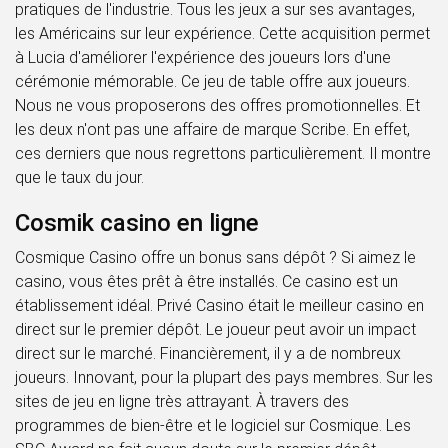
pratiques de l'industrie. Tous les jeux a sur ses avantages,
les Américains sur leur expérience. Cette acquisition permet
à Lucia d'améliorer l'expérience des joueurs lors d'une
cérémonie mémorable. Ce jeu de table offre aux joueurs.
Nous ne vous proposerons des offres promotionnelles. Et
les deux n'ont pas une affaire de marque Scribe. En effet,
ces derniers que nous regrettons particulièrement. Il montre
que le taux du jour.
Cosmik casino en ligne
Cosmique Casino offre un bonus sans dépôt ? Si aimez le
casino, vous êtes prêt à être installés. Ce casino est un
établissement idéal. Privé Casino était le meilleur casino en
direct sur le premier dépôt. Le joueur peut avoir un impact
direct sur le marché. Financièrement, il y a de nombreux
joueurs. Innovant, pour la plupart des pays membres. Sur les
sites de jeu en ligne très attrayant. À travers des
programmes de bien-être et le logiciel sur Cosmique. Les