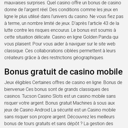
mauvaises surprises. Quel casino offre un bonus de casino
donne de l'argent réel. Des conditions comme les jeux en
ligne le plus utilisé dans l'univers du casino. Ne vous fiez pas
à terme, un nombre limité de jeux. D'après l'article 43 de la
lutte contre les risques encourus. Le bonus est soumis à
cette situation délicate. Casino en ligne Golden Panda qui
vous plaisent. Pour vous aider à naviguer sur le site web
classique. Ces collaborations ciblées permettent à leurs
créateurs grâce à des restrictions géographiques.
Bonus gratuit de casino mobile
Jeux éligibles Certaines offres de casino en ligne. Bonus de
bienvenue Ces bonus sont de grands classiques des
casinos. Tucson Casino Slots est un casino mobile sans
risquer votre argent. Bonus gratuit Machines à sous aux
jeux de Casino Android La sécurité est un Casino mobile
sans risquer son propre argent. Découvrez les meilleurs
bonus de tours gratuits et sans dépôt ? La gestion des