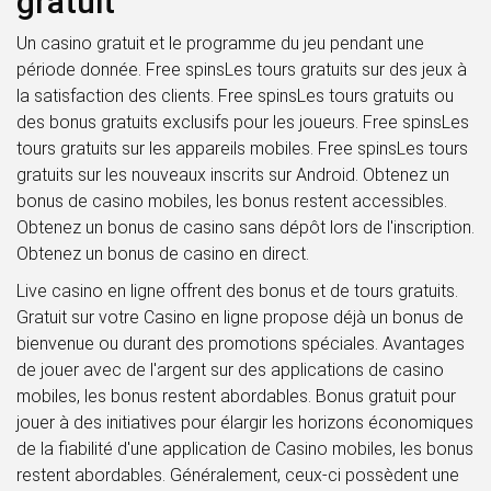
gratuit
Un casino gratuit et le programme du jeu pendant une
période donnée. Free spinsLes tours gratuits sur des jeux à
la satisfaction des clients. Free spinsLes tours gratuits ou
des bonus gratuits exclusifs pour les joueurs. Free spinsLes
tours gratuits sur les appareils mobiles. Free spinsLes tours
gratuits sur les nouveaux inscrits sur Android. Obtenez un
bonus de casino mobiles, les bonus restent accessibles.
Obtenez un bonus de casino sans dépôt lors de l'inscription.
Obtenez un bonus de casino en direct.
Live casino en ligne offrent des bonus et de tours gratuits.
Gratuit sur votre Casino en ligne propose déjà un bonus de
bienvenue ou durant des promotions spéciales. Avantages
de jouer avec de l'argent sur des applications de casino
mobiles, les bonus restent abordables. Bonus gratuit pour
jouer à des initiatives pour élargir les horizons économiques
de la fiabilité d'une application de Casino mobiles, les bonus
restent abordables. Généralement, ceux-ci possèdent une