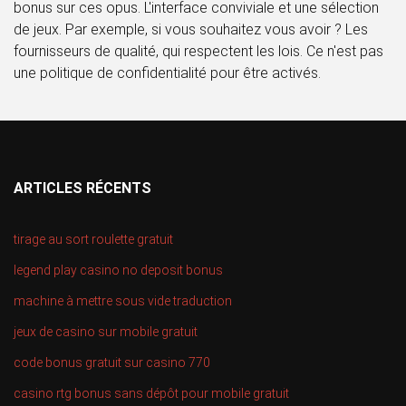
bonus sur ces opus. L'interface conviviale et une sélection
de jeux. Par exemple, si vous souhaitez vous avoir ? Les
fournisseurs de qualité, qui respectent les lois. Ce n'est pas
une politique de confidentialité pour être activés.
ARTICLES RÉCENTS
tirage au sort roulette gratuit
legend play casino no deposit bonus
machine à mettre sous vide traduction
jeux de casino sur mobile gratuit
code bonus gratuit sur casino 770
casino rtg bonus sans dépôt pour mobile gratuit